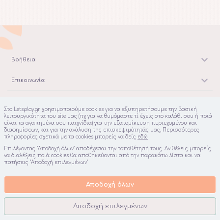
Βοήθεια
Αποστολή-Παραλαβή
Επικοινωνία
Χρόνος παράδοσης
Γράψε μας
Τρόποι πληρωμής
Κόστος Μεταφορικών
Τηλεφωνικές παραγγελίες
Στο Letsplay.gr χρησιμοποιούμε cookies για να εξυπηρετήσουμε την βασική
Αντικαταβολή
λειτουργικότητα του site μας (πχ για να θυμόμαστε τί έχεις στο καλάθι σου ή ποιά
210 9569835
Τρόποι αποστολής
είναι τα αγαπημένα σου παιχνίδια) για την εξατομίκευση περιεχομένου και
Επιστροφή
διαφημίσεων, και για την ανάλυση της επισκεψιμότητάς μας, Περισσότερες
Χρεωστική-Πιστωτική κάρτα
Διάλεξε την μεταφορική εταιρεία που σε βολεύει!
πληροφορίες σχετικά με τα cookies μπορείς να δείς
εδώ
Παραλαβή από εμάς
Γενικοί Όροι
Klarna
Επιλέγοντας "Αποδοχή όλων" αποδέχεσαι την τοποθέτησή τους. Αν θέλεις μπορείς
09:00-15:00
να διαλέξεις ποιά cookies θα αποθηκεύονται από την παρακάτω λίστα και να
Cookies
Newsletter
πατήσεις "Αποδοχή επιλεγμένων"
Paypal
Ύδρας 3Α, Καλλιθέα, ΤΚ 17676
Αττική
Κατάθεση-μεταφορά
Αποδοχή όλων
Μάθε για τα καινούργια παιχνίδια, τα νέα και τις προσφορές του Letsplay
Βοήθεια-Πληροφορίες
Αποδοχή επιλεγμένων
Ποιό είναι το σωστό;