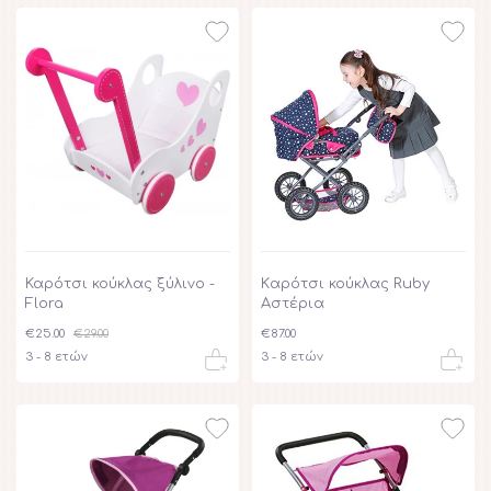
Καρότσι κούκλας ξύλινο -
Kαρότσι κούκλας Ruby
Flora
Aστέρια
€25.00
€29.00
€87.00
3 - 8 ετών
3 - 8 ετών