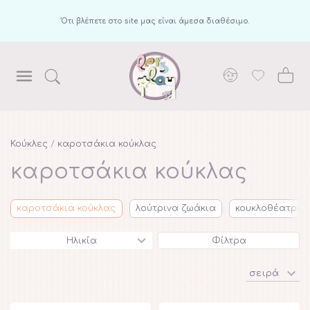
Ότι βλέπετε στο site μας είναι άμεσα διαθέσιμο.
Ο λογαριασμός μου
Οι παραγγελίες μου
Παιδικό δωμάτιο
Αποσύνδεση
Κούκλες
/
καροτσάκια κούκλας
καινούργια
καροτσάκια κούκλας
Επιτραπέζια
αναστημόμετρα
καινούργια
λούτρινα ζωάκια
κουκλοθέατρο
καροτσάκια κούκλας
Παιχνίδια Κατασκευών
σχολικές τσάντες
εκπαιδευτικά παιχνίδια
Ηλικία
Φίλτρα
καινούργια
Βρεφικά
διακόσμηση παιδικού δωματίου
ομαδικά παιχνίδια
σειρά
STEM παιχνίδια
καινούργια
μουσικά κουτιά
Κούκλες
σπαζοκεφαλιές
Όλες
τουβλάκια