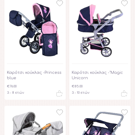
πρώτα παιχνίδια
δώρα
καινούργια
κύβοι παζλ
Παιχνίδια ρόλων
παιχνίδια με γρανάζια και βίδες
ηλικία:
αλογάκια - παιχνιδια κίνησης
ρετρό παιχνίδια
κούκλες - μωρά
επιτραπέζια για ενήλικες
καινούργια
εκπαιδευτικά παιχνίδια
Εξωτερικού χώρου
παιχνιδια μπανιου
προσφορές
ρούχα-παπούτσια για κούκλες
παιδικοί πίνακες
κουκλόσπιτα
παιχνίδια με μαγνήτες
καινούργια
παιχνίδια με μουσική
Ξύλινα παιχνίδια
έπιπλα και αξεσουάρ για κούκλες
προσφορές
παιδικά τρενάκια
κατρακύλες
παιδικές σκηνές-σπιτάκια
παιδικές δραστηριότητες
καινούργια
καροτσάκια κούκλας
Ιδιαίτερα Παιδιά
κουζινικά παιχνίδια
ζωγραφική για παιδιά
Καρότσι κούκλας -Princess
Καρότσι κούκλας -"Magic
παιχνίδια κήπου
παιχνίδια κήπου
ξύλινα παιχνίδια για μωρά
λούτρινα ζωάκια
blue
Unicorn
καινούργια
παιδικά εργαλεία
παιδικές χειροτεχνίες
€76.00
€85.00
ποδοκίνητα - πατίνια
λούτρινα ζωάκια
ξύλινα εκπαιδευτικά παιχνίδια
κουκλοθέατρο
3 - 8 ετών
3 - 10 ετών
παιχνίδια αδρής κινητικότητας
κουκλοθέατρο
προσφορές
αθλητικά παιχνίδια
κούκλες για μωρά
Ο λογαριασμός μου
τρενάκια-αυτοκινητάκια
προσφορές
παιχνίδια λεπτής κινητικότητας
παιδικά μουσικά όργανα
παιχνίδι με νερό και άμμο
κουκλοθέατρο
ξύλινα επιτραπέζια
Πληροφορίες
αισθητηριακά παιχνίδια
αυτοκίνητα για παιδιά
χαρταετοί
κουδουνίστρες
κουζινικά παιχνίδια