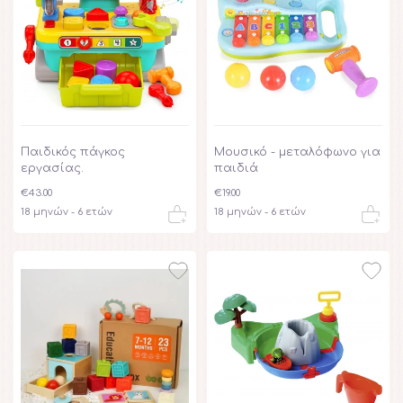
Παιδικός πάγκος
Μουσικό - μεταλόφωνο για
εργασίας.
παιδιά
€43.00
€19.00
18 μηνών - 6 ετών
18 μηνών - 6 ετών