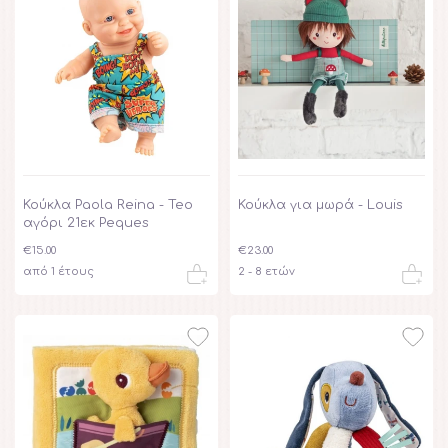
Κούκλα Paola Reina - Teo
Κούκλα για μωρά - Louis
αγόρι 21εκ Peques
€15.00
€23.00
από 1 έτους
2 - 8 ετών