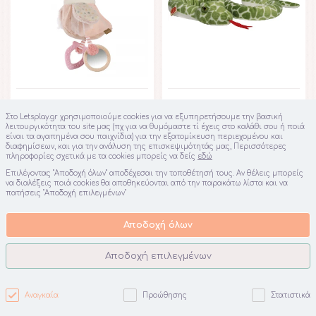
Κουδουνίστρα πουλάκι
Λούτρινο φίδι πράσινο
Στο Letsplay.gr χρησιμοποιούμε cookies για να εξυπηρετήσουμε την βασική
175εκ.
λειτουργικότητα του site μας (πχ για να θυμόμαστε τί έχεις στο καλάθι σου ή ποιά
είναι τα αγαπημένα σου παιχνίδια) για την εξατομίκευση περιεχομένου και
€27.00
€29.00
διαφημίσεων, και για την ανάλυση της επισκεψιμότητάς μας, Περισσότερες
0 - 2 ετών
από 2 ετών
πληροφορίες σχετικά με τα cookies μπορείς να δείς
εδώ
Επιλέγοντας "Αποδοχή όλων" αποδέχεσαι την τοποθέτησή τους. Αν θέλεις μπορείς
να διαλέξεις ποιά cookies θα αποθηκεύονται από την παρακάτω λίστα και να
πατήσεις "Αποδοχή επιλεγμένων"
Αποδοχή όλων
Αποδοχή επιλεγμένων
Αναγκαία
Προώθησης
Στατιστικά