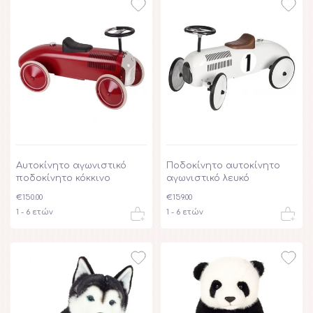
Αυτοκίνητο αγωνιστικό
Ποδοκίνητο αυτοκίνητο
ποδοκίνητο κόκκινο
αγωνιστικό λευκό
€150.00
€159.00
1 - 6 ετών
1 - 6 ετών