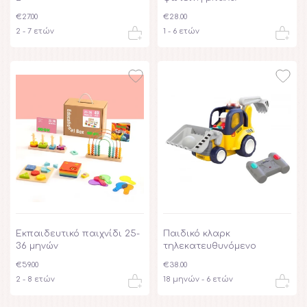
€27.00
€28.00
2 - 7 ετών
1 - 6 ετών
Εκπαιδευτικό παιχνίδι 25-
Παιδικό κλαρκ
36 μηνών
τηλεκατευθυνόμενο
€59.00
€38.00
2 - 8 ετών
18 μηνών - 6 ετών