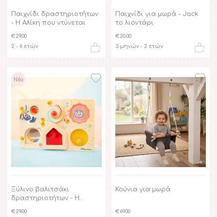
Παιχνίδι δραστηριοτήτων
Παιχνίδι για μωρά - Jack
- Η Αλίκη που ντύνεται
το λιοντάρι
€29.00
€20.00
2 - 6 ετών
3 μηνών - 2 ετών
Νέο
Ξύλινο βαλιτσάκι
Κούνια για μωρά
δραστηριοτήτων - Η
φάρμα
€29.00
€69.00