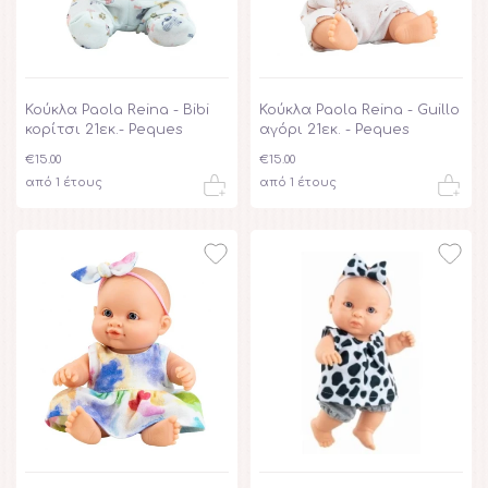
Κούκλα Paola Reina - Bibi
Κούκλα Paola Reina - Guillo
κορίτσι 21εκ.- Peques
αγόρι 21εκ. - Peques
€15.00
€15.00
από 1 έτους
από 1 έτους