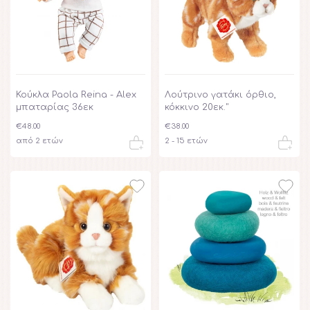
Κούκλα Paola Reina - Alex
Λούτρινο γατάκι όρθιο,
μπαταρίας 36εκ
κόκκινο 20εκ."
€48.00
€38.00
από 2 ετών
2 - 15 ετών