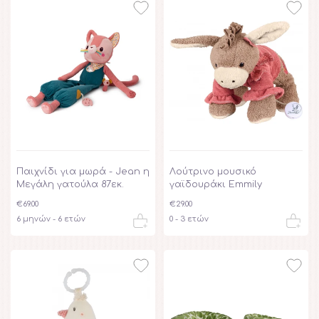
Παιχνίδι για μωρά - Jean η
Λούτρινο μουσικό
Μεγάλη γατούλα 87εκ.
γαϊδουράκι Emmily
€69.00
€29.00
6 μηνών - 6 ετών
0 - 3 ετών