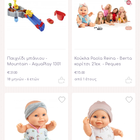
Παιχνίδι μπάνιου -
Κούκλα Paola Reina - Berta
Mountain - AquaPlay 1301
κορίτσι 21εκ. - Peques
€31.00
€15.00
18 μηνών - 6 ετών
από 1 έτους