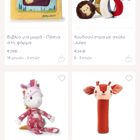
Βιβλίο για μωρά - Πάπια
Κουδουνίστρα με σκύλο
στη φάρμα
Jules
€29.00
€24.00
18 μηνών - 3 ετών
0 - 3 ετών