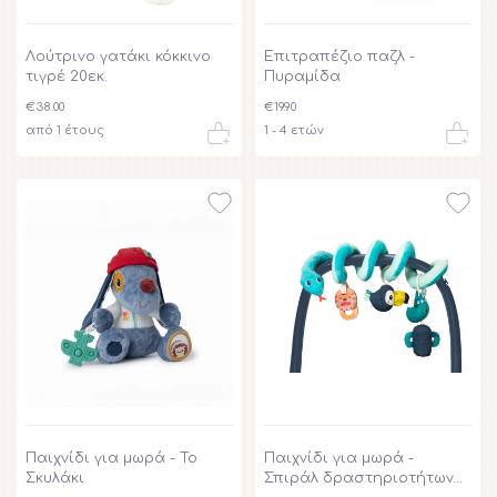
Λούτρινο γατάκι κόκκινο
Επιτραπέζιο παζλ -
τιγρέ 20εκ.
Πυραμίδα
€38.00
€19.90
από 1 έτους
1 - 4 ετών
Παιχνίδι για μωρά - Το
Παιχνίδι για μωρά -
Σκυλάκι
Σπιράλ δραστηριοτήτων