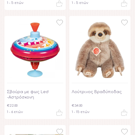
1 - 5 ετών
1 - 5 ετών
Σβούρα με φως Led
Λούτρινος Βραδύποδας
-Αστρόσκονη
€22.00
€34.00
1 - 6 ετών
1 - 15 ετών