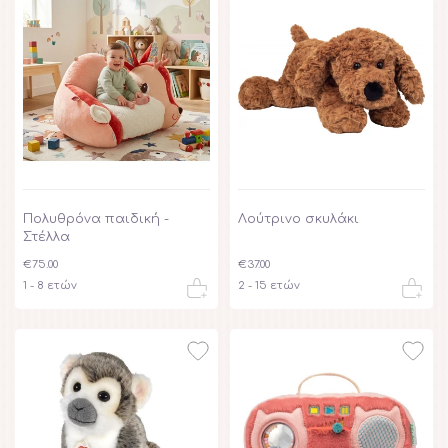
Πολυθρόνα παιδική -
Λούτρινο σκυλάκι
Στέλλα
€75.00
€37.00
1 - 8 ετών
2 - 15 ετών