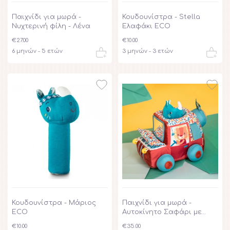
Παιχνίδι για μωρά -
Κουδουνίστρα - Stella
Νυχτερινή φίλη - Λένα
Ελαφάκι ECO
€27.00
€10.00
6 μηνών - 5 ετών
3 μηνών - 3 ετών
Κουδουνίστρα - Μάριος
Παιχνίδι για μωρά -
ECO
Αυτοκίνητο Σαφάρι με
δραστηριότητες
€10.00
€35.00