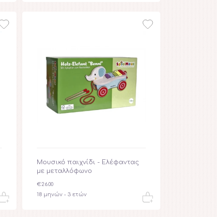
Μουσικό παιχνίδι - Ελέφαντας
με μεταλλόφωνο
€26.00
18 μηνών - 3 ετών