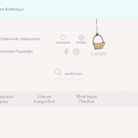
εσα διαθέσιμο.
Τηλεφωνικές παραγγελίες
αγαπημένα
είσοδος
Ο λογαριασμός μου
Αποστολή-Παραλαβη
Οι παραγγελίες μου
Αποσύνδεση
ερικού
Ξύλινα
Ιδιαίτερα
ρου
παιχνίδια
Παιδιά