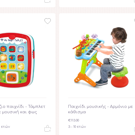
ιο παιχνίδι - Τάμπλετ
Παιχνίδι μουσικής - Αρμόνιο με
ε μουσική και φως
κάθισμα
€113.00
5 ετών
3 - 10 ετών