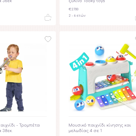
ά 36εκ
ξύλινο Tooky toys
€27.00
2 - 6 ετών
αιχνίδι - Τρομπέτα
Μουσικό παιχνίδι κίνησης και
 38εκ.
μελωδίας 4 σε 1