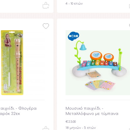
4 - 10 ετών
αιχνίδι - Φλογέρα
Μουσικό παιχνίδι -
αρόκ 32εκ
Μεταλλόφωνο με τύμπανα
€23.00
18 μηνών - 5 ετών