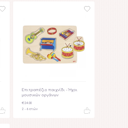
Επιτραπέζιο παιχνίδι - Ήχοι
μουσικών οργάνων
€24.00
2 - 6 ετών