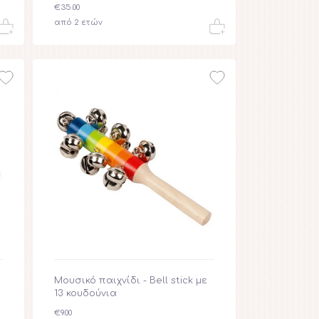
€35.00
από 2 ετών
Μουσικό παιχνίδι - Bell stick με
13 κουδούνια
€9.00