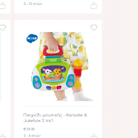
3 - 12 ετών
Παιχνίδι μουσικής - Karaoke &
Jukebox 2 σε1
€35.00
2 - 6 ετών