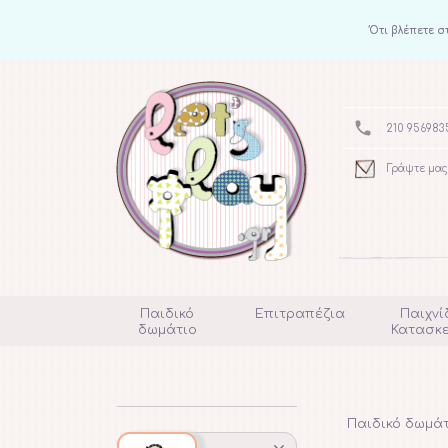
Ότι βλέπετε σ
210 956983
Γράψτε μα
Παιδικό
δωμάτιο
καινούργια
Επιτραπέζια
αναστημόμετρα
καινούργια
Παιχνίδια
Κατασκευών
Παιδικό
Επιτραπέζια
Παιχνί
σχολικές τσάντες
δωμάτιο
Κατασκ
εκπαιδευτικά παιχνίδια
καινούργια
Βρεφικά
διακόσμηση παιδικού δωματίου
ομαδικά παιχνίδια
STEM παιχνίδια
καινούργια
Κούκλες
μουσικά κουτιά
Παιδικό δωμά
σπαζοκεφαλιές
τουβλάκια