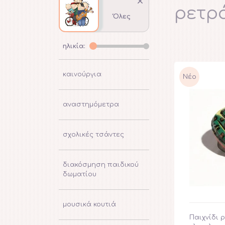
πρώτα παιχνίδια
δώρα
ρετρό
καινούργια
Παιχνίδια
κύβοι παζλ
Όλες
παιχνίδια με γρανάζια και βίδες
ρόλων
αλογάκια - παιχνιδια κίνησης
ρετρό παιχνίδια
κούκλες - μωρά
επιτραπέζια για ενήλικες
καινούργια
Εξωτερικού
εκπαιδευτικά παιχνίδια
ηλικία:
παιχνιδια μπανιου
χώρου
προσφορές
ρούχα-παπούτσια για κούκλες
παιδικοί πίνακες
κουκλόσπιτα
παιχνίδια με μαγνήτες
καινούργια
καινούργια
Ξύλινα
παιχνίδια με μουσική
Νέο
έπιπλα και αξεσουάρ για κούκλες
παιχνίδια
προσφορές
παιδικά τρενάκια
κατρακύλες
παιδικές σκηνές-σπιτάκια
παιδικές δραστηριότητες
αναστημόμετρα
καινούργια
Ιδιαίτερα
καροτσάκια κούκλας
κουζινικά παιχνίδια
Παιδιά
ζωγραφική για παιδιά
παιχνίδια κήπου
παιχνίδια κήπου
ξύλινα παιχνίδια για μωρά
λούτρινα ζωάκια
σχολικές τσάντες
καινούργια
παιδικά εργαλεία
παιδικές χειροτεχνίες
ποδοκίνητα - πατίνια
λούτρινα ζωάκια
ξύλινα εκπαιδευτικά παιχνίδια
κουκλοθέατρο
παιχνίδια αδρής κινητικότητας
κουκλοθέατρο
προσφορές
διακόσμηση παιδικού
αθλητικά παιχνίδια
κούκλες για μωρά
Ο λογαριασμός μου
δωματίου
τρενάκια-αυτοκινητάκια
προσφορές
παιχνίδια λεπτής κινητικότητας
παιδικά μουσικά όργανα
παιχνίδι με νερό και άμμο
κουκλοθέατρο
ξύλινα επιτραπέζια
Πληροφορίες
μουσικά κουτιά
αισθητηριακά παιχνίδια
αυτοκίνητα για παιδιά
χαρταετοί
κουδουνίστρες
Παιχνίδι 
κουζινικά παιχνίδια