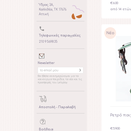
€6.00
Ύδρας 3Α,
από 14 ετώ
Καλλιθέα, ΤΚ 17676
SpielMaus
Αττική
Gunther
Νέο
Τηλεφωνικές παραγγελίες
210 9569835
Teddy
Newsletter
Tidlo
θα ήθελα να ενημερώνομαι για τα
καινούργια παιχνίδια, τα νέα και τις
Hola
προσφορές του Letsplay
Tooky Toy
Αποστολή - Παραλαβή
Ρετρό παι
Evatoys
€59.00
Βοήθεια