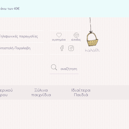
άνω των 40€
Τηλεφωνικές παραγγελίες
αγαπημένα
είσοδος
Ο λογαριασμός μου
Αποστολή-Παραλαβη
Οι παραγγελίες μου
Αποσύνδεση
ερικού
Ξύλινα
Ιδιαίτερα
ρου
παιχνίδια
Παιδιά