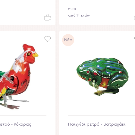
€9.00
ν
από 14 ετών
Νέο
ρετρό - Κόκορας
Παιχνίδι ρετρό - Βατραχάκι