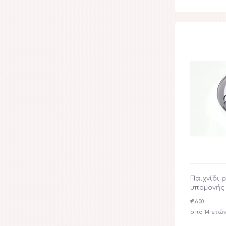
Παιχνίδι 
υπομονής
€6.00
από 14 ετώ