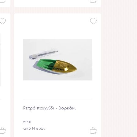
Ρετρό παιχνίδι - Βαρκάκι
€9.00
από 14 ετών