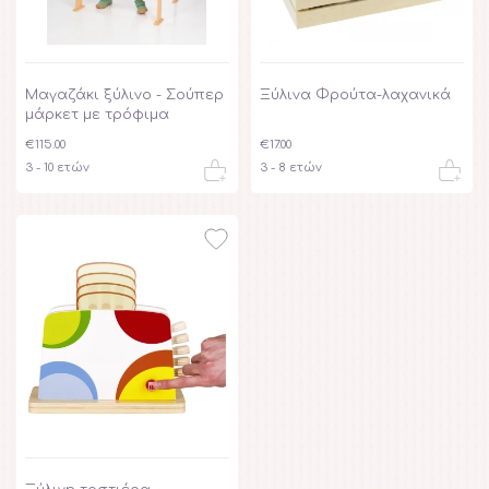
Μαγαζάκι ξύλινο - Σούπερ
Ξύλινα Φρούτα-λαχανικά
μάρκετ με τρόφιμα
€115.00
€17.00
3 - 10 ετών
3 - 8 ετών