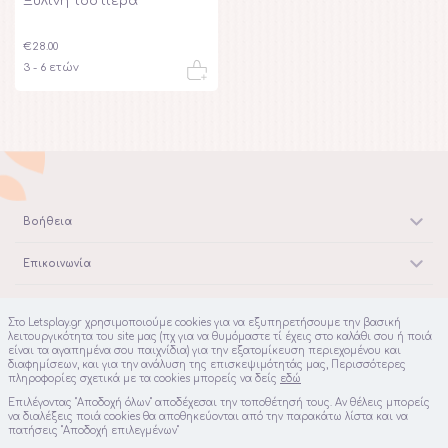
Ξύλινη τοστιέρα
€28.00
3 - 6 ετών
Βοήθεια
Αποστολή-Παραλαβή
Επικοινωνία
Χρόνος παράδοσης
Γράψε μας
Τρόποι πληρωμής
Κόστος Μεταφορικών
Τηλεφωνικές παραγγελίες
Στο Letsplay.gr χρησιμοποιούμε cookies για να εξυπηρετήσουμε την βασική
Αντικαταβολή
λειτουργικότητα του site μας (πχ για να θυμόμαστε τί έχεις στο καλάθι σου ή ποιά
210 9569835
Τρόποι αποστολής
είναι τα αγαπημένα σου παιχνίδια) για την εξατομίκευση περιεχομένου και
Επιστροφή
διαφημίσεων, και για την ανάλυση της επισκεψιμότητάς μας, Περισσότερες
Χρεωστική-Πιστωτική κάρτα
Διάλεξε την μεταφορική εταιρεία που σε βολεύει!
πληροφορίες σχετικά με τα cookies μπορείς να δείς
εδώ
Παραλαβή από εμάς
Γενικοί Όροι
Klarna
Επιλέγοντας "Αποδοχή όλων" αποδέχεσαι την τοποθέτησή τους. Αν θέλεις μπορείς
09:00-15:00
να διαλέξεις ποιά cookies θα αποθηκεύονται από την παρακάτω λίστα και να
Cookies
Newsletter
πατήσεις "Αποδοχή επιλεγμένων"
Paypal
Ύδρας 3Α, Καλλιθέα, ΤΚ 17676