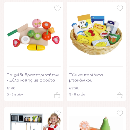
Παιχνίδι δραστηριοτήτων
Ξύλινα προϊόντα
- Ξύλο κοπής με φρούτα
μπακάλικου
€17.00
€23.00
3 - 6 ετών
3 - 8 ετών