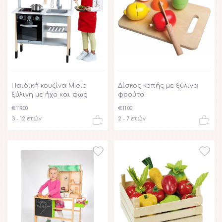
Παιδική κουζίνα Miele
Δίσκος κοπής με ξύλινα
ξύλινη με ήχο και φως
φρούτα
€119.00
€11.00
3 - 12 ετών
2 - 7 ετών