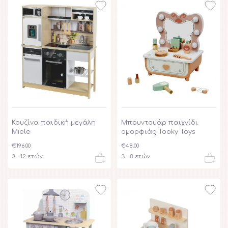
πρώτα παιχνίδια
δώρα
καινούργια
κύβοι παζλ
Παιχνίδια ρόλων
παιχνίδια με γρανάζια και βίδες
ηλικία:
αλογάκια - παιχνιδια κίνησης
ρετρό παιχνίδια
κούκλες - μωρά
επιτραπέζια για ενήλικες
καινούργια
εκπαιδευτικά παιχνίδια
Εξωτερικού χώρου
παιχνιδια μπανιου
προσφορές
ρούχα-παπούτσια για κούκλες
παιδικοί πίνακες
κουκλόσπιτα
παιχνίδια με μαγνήτες
καινούργια
παιχνίδια με μουσική
Ξύλινα παιχνίδια
έπιπλα και αξεσουάρ για κούκλες
προσφορές
παιδικά τρενάκια
κατρακύλες
παιδικές σκηνές-σπιτάκια
παιδικές δραστηριότητες
καινούργια
καροτσάκια κούκλας
Ιδιαίτερα Παιδιά
κουζινικά παιχνίδια
ζωγραφική για παιδιά
Κουζίνα παιδική μεγάλη
Μπουντουάρ παιχνίδι
παιχνίδια κήπου
παιχνίδια κήπου
ξύλινα παιχνίδια για μωρά
λούτρινα ζωάκια
Miele
ομορφιάς Tooky Toys
καινούργια
παιδικά εργαλεία
παιδικές χειροτεχνίες
€196.00
€48.00
ποδοκίνητα - πατίνια
λούτρινα ζωάκια
ξύλινα εκπαιδευτικά παιχνίδια
κουκλοθέατρο
3 - 12 ετών
3 - 8 ετών
παιχνίδια αδρής κινητικότητας
κουκλοθέατρο
προσφορές
αθλητικά παιχνίδια
κούκλες για μωρά
Ο λογαριασμός μου
τρενάκια-αυτοκινητάκια
προσφορές
παιχνίδια λεπτής κινητικότητας
παιδικά μουσικά όργανα
παιχνίδι με νερό και άμμο
κουκλοθέατρο
ξύλινα επιτραπέζια
Πληροφορίες
αισθητηριακά παιχνίδια
αυτοκίνητα για παιδιά
χαρταετοί
κουδουνίστρες
κουζινικά παιχνίδια