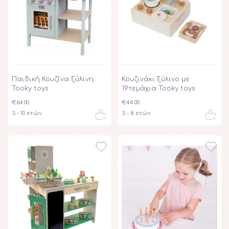
μουσικά παιχνίδια
παιχνίδια ομορφιάς
Αποστολή-Παραλαβή
παιδικές κούνιες
προσφορές
κουκλόσπιτα
παιχνίδια για μαθησιακές δυσκολίες
προσφορές
Τηλεφωνικές παραγγελίες
προσφορές
παιδικά μουσικά όργανα
210 9569835
παιχνιδια λογοθεραπείας
παιδικό δωμάτιο
Επικοινωνία
προσφορές
Παιδική Κουζίνα ξύλινη
Κουζινάκι ξύλινο με
Tooky toys
19τεμάχια Tooky toys
ξύλινα παιχνίδια κήπου
To letsplay.gr
€64.00
€44.00
3 - 10 ετών
3 - 8 ετών
προσφορές