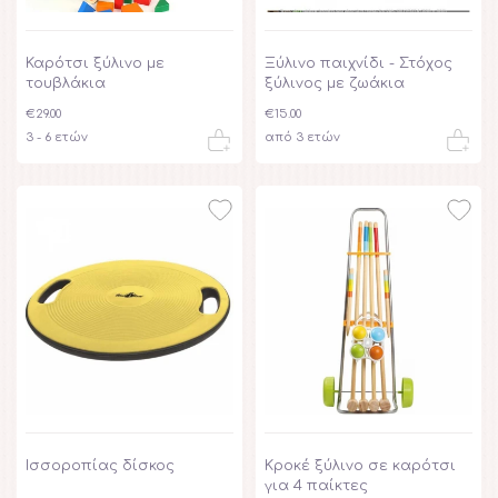
Καρότσι ξύλινο με
Ξύλινο παιχνίδι - Στόχος
τουβλάκια
ξύλινος με ζωάκια
€29.00
€15.00
3 - 6 ετών
από 3 ετών
Ισσοροπίας δίσκος
Κροκέ ξύλινο σε καρότσι
για 4 παίκτες