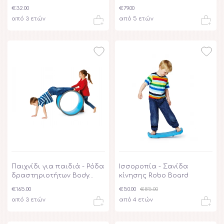
€32.00
€79.00
από 3 ετών
από 5 ετών
Παιχνίδι για παιδιά - Ρόδα
Ισσοροπία - Σανίδα
δραστηριοτήτων Body
κίνησης Robo Board
wheel 59εκ.
€165.00
€50.00
€85.00
από 3 ετών
από 4 ετών