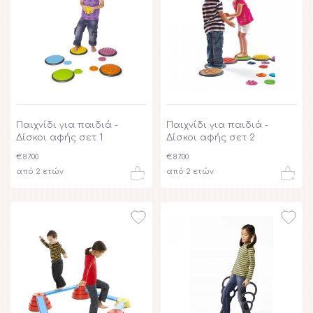
Παιχνίδι για παιδιά -
Παιχνίδι για παιδιά -
Δίσκοι αφής σετ 1
Δίσκοι αφής σετ 2
€87.00
€87.00
από 2 ετών
από 2 ετών