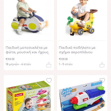
μουσικά παιχνίδια
παιχνίδια ομορφιάς
Αποστολή-Παραλαβή
παιδικές κούνιες
προσφορές
κουκλόσπιτα
παιχνίδια για μαθησιακές δυσκολίες
προσφορές
Τηλεφωνικές παραγγελίες
προσφορές
παιδικά μουσικά όργανα
210 9569835
παιχνιδια λογοθεραπείας
παιδικό δωμάτιο
Επικοινωνία
προσφορές
ξύλινα παιχνίδια κήπου
Παιδική μοτοσυκλέτα με
Παιδικό ποδήλατο με
To letsplay.gr
φώτα, μουσική και ήχους
σχήμα αεροπλάνου.
προσφορές
€84.00
€88.00
18 μηνών - 6 ετών
1 - 5 ετών