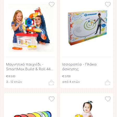
Μαγνητικό παιχνίδι -
Ισσοροπία - Πλάκα
SmartMax Build & Roll 44
άσκησης
τεμ.
€83.00
€37.00
3 - 12 ετών
από 4 ετών