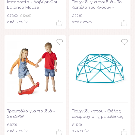
Ισσοροπία - Λαβύρινθοι
Παιχνίδι για παιδιά - Το
Balanco Mouse
Καπέλο του Κλόουν -
Clowns Hat
€75.00
€126.00
€22.00
από 3 ετών
από 3 ετών
Τραμπάλα για παιδιά -
Παιχνίδι κήπου - Θόλος
SEESAW
αναρρίχησης μεταλλικός
€57.00
€119.00
από 2 ετών
3 - 6 ετών