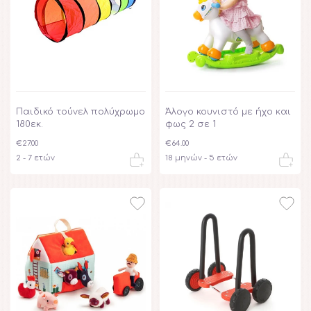
Παιδικό τούνελ πολύχρωμο
Άλογο κουνιστό με ήχο και
180εκ.
φως 2 σε 1
€27.00
€64.00
2 - 7 ετών
18 μηνών - 5 ετών