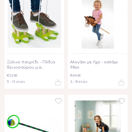
Ξύλινο παιχνίδι - Πόδια
Αλογάκι με ήχο - καλάμι
δεινοσαύρου για
98εκ.
περπάτημα
€22.00
€44.00
5 - 12 ετών
3 - 10 ετών