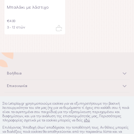
Μπαλάκι με λάστιχο
€4.00
3 - 12 ετών
Βοήθεια
Αποστολή-Παραλαβή
Επικοινωνία
Χρόνος παράδοσης
Γράψε μας
Τρόποι πληρωμής
Κόστος Μεταφορικών
Τηλεφωνικές παραγγελίες
Στο Letsplay.gr χρησιμοποιούμε cookies για να εξυπηρετήσουμε την βασική
Αντικαταβολή
λειτουργικότητα του site μας (πχ για να θυμόμαστε τί έχεις στο καλάθι σου ή ποιά
210 9569835
Τρόποι αποστολής
είναι τα αγαπημένα σου παιχνίδια) για την εξατομίκευση περιεχομένου και
Επιστροφή
διαφημίσεων, και για την ανάλυση της επισκεψιμότητάς μας, Περισσότερες
Χρεωστική-Πιστωτική κάρτα
Διάλεξε την μεταφορική εταιρεία που σε βολεύει!
πληροφορίες σχετικά με τα cookies μπορείς να δείς
εδώ
Παραλαβή από εμάς
Γενικοί Όροι
Klarna
Επιλέγοντας "Αποδοχή όλων" αποδέχεσαι την τοποθέτησή τους. Αν θέλεις μπορείς
09:00-15:00
να διαλέξεις ποιά cookies θα αποθηκεύονται από την παρακάτω λίστα και να
Cookies