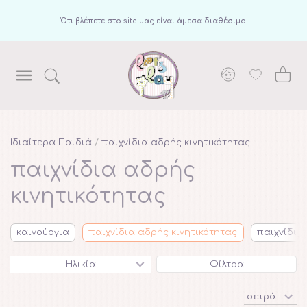
Ότι βλέπετε στο site μας είναι άμεσα διαθέσιμο.
Ο λογαριασμός μου
Οι παραγγελίες μου
Παιδικό δωμάτιο
Αποσύνδεση
Ιδιαίτερα Παιδιά
/
παιχνίδια αδρής κινητικότητας
καινούργια
παιχνίδια αδρής
Επιτραπέζια
κινητικότητας
αναστημόμετρα
καινούργια
Παιχνίδια Κατασκευών
σχολικές τσάντες
καινούργια
παιχνίδια
παιχνίδια αδρής κινητικότητας
εκπαιδευτικά παιχνίδια
καινούργια
Βρεφικά
διακόσμηση παιδικού δωματίου
ομαδικά παιχνίδια
Ηλικία
Φίλτρα
STEM παιχνίδια
καινούργια
μουσικά κουτιά
Κούκλες
σπαζοκεφαλιές
σειρά
τουβλάκια