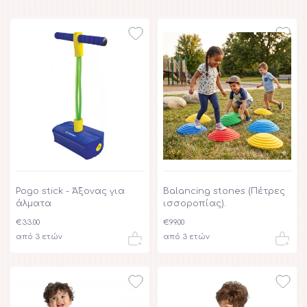
πρώτα παιχνίδια
δώρα
Όλες
καινούργια
κύβοι παζλ
Παιχνίδια ρόλων
παιχνίδια με γρανάζια και βίδες
αλογάκια - παιχνιδια κίνησης
ρετρό παιχνίδια
κούκλες - μωρά
επιτραπέζια για ενήλικες
ηλικία:
καινούργια
εκπαιδευτικά παιχνίδια
Εξωτερικού χώρου
παιχνιδια μπανιου
προσφορές
ρούχα-παπούτσια για κούκλες
παιδικοί πίνακες
κουκλόσπιτα
παιχνίδια με μαγνήτες
καινούργια
παιχνίδια με μουσική
Ξύλινα παιχνίδια
έπιπλα και αξεσουάρ για κούκλες
προσφορές
παιδικά τρενάκια
κατρακύλες
παιδικές σκηνές-σπιτάκια
παιδικές δραστηριότητες
καινούργια
καροτσάκια κούκλας
Ιδιαίτερα Παιδιά
κουζινικά παιχνίδια
ζωγραφική για παιδιά
παιχνίδια κήπου
παιχνίδια κήπου
ξύλινα παιχνίδια για μωρά
λούτρινα ζωάκια
καινούργια
παιδικά εργαλεία
παιδικές χειροτεχνίες
Pogo stick - Άξονας για
Balancing stones (Πέτρες
ποδοκίνητα - πατίνια
λούτρινα ζωάκια
άλματα
ισσοροπίας).
ξύλινα εκπαιδευτικά παιχνίδια
κουκλοθέατρο
παιχνίδια αδρής κινητικότητας
κουκλοθέατρο
προσφορές
€33.00
€99.00
αθλητικά παιχνίδια
κούκλες για μωρά
Ο λογαριασμός μου
από 3 ετών
από 3 ετών
τρενάκια-αυτοκινητάκια
προσφορές
παιχνίδια λεπτής κινητικότητας
παιδικά μουσικά όργανα
παιχνίδι με νερό και άμμο
κουκλοθέατρο
ξύλινα επιτραπέζια
Πληροφορίες
αισθητηριακά παιχνίδια
αυτοκίνητα για παιδιά
χαρταετοί
κουδουνίστρες
κουζινικά παιχνίδια