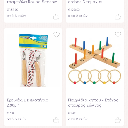
τραμπάλα Round Seesaw
arches 3 τεμάχια
€185.00
€125.00
από 3 ετών
από 2 ετών
Σχοινάκι με ελατήριο
Παιχνίδια κήπου - Στόχος
2,80μ."
σταυρός ξύλινος
€7.00
€19.00
από 5 ετών
από 3 ετών