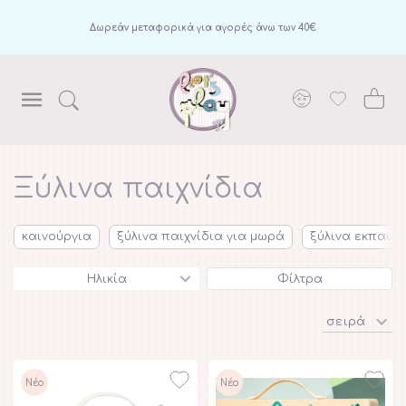
Δωρεάν μεταφορικά για αγορές άνω των 40€
Ο λογαριασμός μου
Οι παραγγελίες μου
Παιδικό δωμάτιο
Ξύλινα παιχνίδια
Αποσύνδεση
καινούργια
Επιτραπέζια
καινούργια
ξύλινα παιχνίδια για μωρά
ξύλινα εκπαιδε
αναστημόμετρα
καινούργια
Παιχνίδια Κατασκευών
Ηλικία
Φίλτρα
σχολικές τσάντες
εκπαιδευτικά παιχνίδια
καινούργια
σειρά
Βρεφικά
διακόσμηση παιδικού δωματίου
ομαδικά παιχνίδια
Όλες
STEM παιχνίδια
καινούργια
μουσικά κουτιά
Νέο
Νέο
Κούκλες
σπαζοκεφαλιές
τουβλάκια