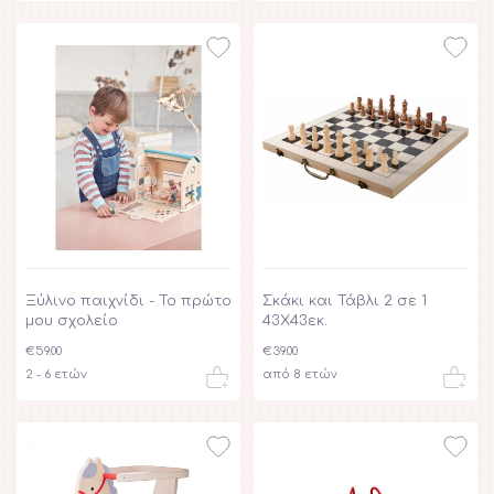
Ξύλινο παιχνίδι - Το πρώτο
Σκάκι και Τάβλι 2 σε 1
μου σχολείο
43Χ43εκ.
€59.00
€39.00
2 - 6 ετών
από 8 ετών