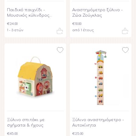
Παιδικό παιχνίδι -
Αναστημόμετρο ξύλινο -
Μουσικός κύλινδρος
Ζώα Ζούγκλας
σπρωχτός ξύλινο - FSC
€24.00
€10.00
100%
1 - 3 ετών
από 1 έτους
Ξύλινο σπιτάκι με
Ξύλινο αναστημόμετρο -
σχήματα & ήχους
Αυτοκίνητα
€45.00
€25.00