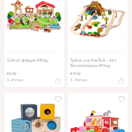
Ξύλινη φάρμα 48τεμ.
Τρένο για παιδιά - σετ
δεινοσαύρων 49τεμ.
€41.00
€75.00
3 - 8 ετών
3 - 10 ετών