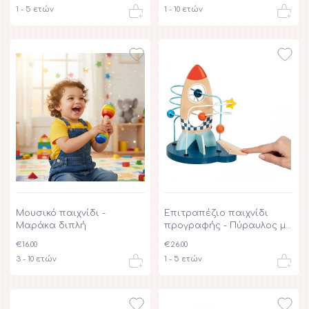
1 - 5 ετών
1 - 10 ετών
Μουσικό παιχνίδι -
Επιτραπέζιο παιχνίδι
Μαράκα διπλή
προγραφής - Πύραυλος με
καταπέλτη
€16.00
€26.00
3 - 10 ετών
1 - 5 ετών