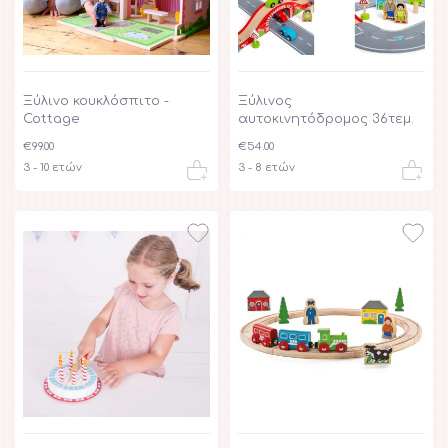
Ξύλινο κουκλόσπιτο -
Ξύλινος
Cottage
αυτοκινητόδρομος 36τεμ.
€99.00
€54.00
3 - 10 ετών
3 - 8 ετών