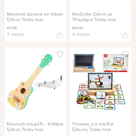
Μουσικά όργανα σε πάγκο
Κουζινάκι ξύλινο με
ξύλινο Tooky toys
19τεμάχια Tooky toys
€27.00
€44.00
2 - 6 ετών
3 - 8 ετών
Μουσικό παιχνίδι - Κιθάρα
Πίνακας για παιδιά
ξύλινη Tooky toys
ξύλινος Tooky toys