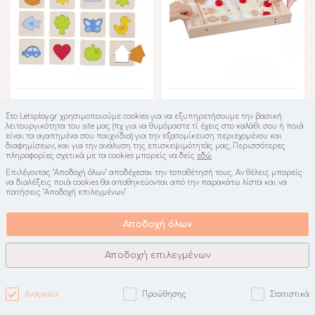
Επιτραπέζιο ξύλινο
Ξύλινο επιτραπέζιο
Στο Letsplay.gr χρησιμοποιούμε cookies για να εξυπηρετήσουμε την βασική
παιχνίδι μνήμης
curling - Super Puck 2 σε 1
λειτουργικότητα του site μας (πχ για να θυμόμαστε τί έχεις στο καλάθι σου ή ποιά
είναι τα αγαπημένα σου παιχνίδια) για την εξατομίκευση περιεχομένου και
€16.00
€26.00
διαφημίσεων, και για την ανάλυση της επισκεψιμότητάς μας, Περισσότερες
3 - 7 ετών
από 5 ετών
πληροφορίες σχετικά με τα cookies μπορείς να δείς
εδώ
Επιλέγοντας "Αποδοχή όλων" αποδέχεσαι την τοποθέτησή τους. Αν θέλεις μπορείς
να διαλέξεις ποιά cookies θα αποθηκεύονται από την παρακάτω λίστα και να
πατήσεις "Αποδοχή επιλεγμένων"
Αποδοχή όλων
Αποδοχή επιλεγμένων
Αναγκαία
Προώθησης
Στατιστικά