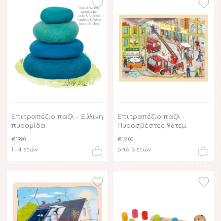
Επιτραπέζιο παζλ - Ξύλινη
Επιτραπέζιο παζλ -
πυραμίδα
Πυροσβέστες 96τεμ.
€19.90
€12.00
1 - 4 ετών
από 3 ετών