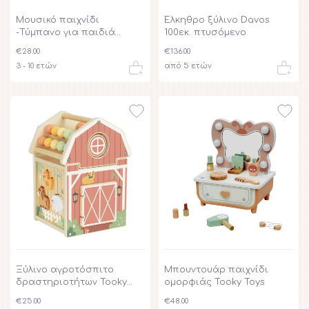
Μουσικό παιχνίδι
Έλκηθρο ξύλινο Davos
-Τύμπανο για παιδιά
100εκ. πτυσόμενο
Ø22εκ,
€28.00
€136.00
3 - 10 ετών
από 5 ετών
Ξύλινο αγροτόσπιτο
Μπουντουάρ παιχνίδι
δραστηριοτήτων Tooky
ομορφιάς Tooky Toys
Toys
€25.00
€48.00