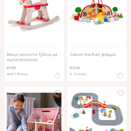
Άλογο κουνιστό ξύλινο με
Ξύλινη παιδική φάρμα
προστατευτικό
€97.00
€33.00
από 1 έτους
3 - 5 ετών