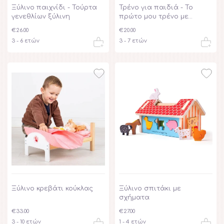
Ξύλινο παιχνίδι - Τούρτα
Τρένο για παιδιά - Το
γενεθλίων ξύλινη
πρώτο μου τρένο με
γραμμές
€26.00
€20.00
3 - 6 ετών
3 - 7 ετών
Ξύλινο κρεβάτι κούκλας
Ξύλινο σπιτάκι με
σχήματα
€33.00
€27.00
3 - 10 ετών
1 - 4 ετών