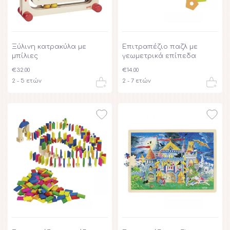
Ξύλινη κατρακύλα με
Επιτραπέζιο παζλ με
μπίλιες
γεωμετρικά επίπεδα
€32.00
€14.00
2 - 5 ετών
2 - 7 ετών