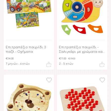
Επιτραπέζιο παιχνίδι 3
Επιτραπέζιο παιχνίδι -
παζλ - Οχήματα
Σαλιγκάρι με χρώματα και
σχήματα
€14.00
€11.00
€19.00
7 μηνών - 6 ετών
2 - 5 ετών