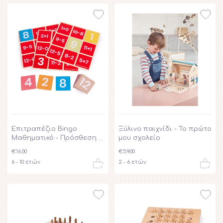
Επιτραπέζιο Bingo
Ξύλινο παιχνίδι - Το πρώτο
Μαθηματικό - Πρόσθεση &
μου σχολείο
Αφαίρεση
€16.00
€59.00
6 - 10 ετών
2 - 6 ετών