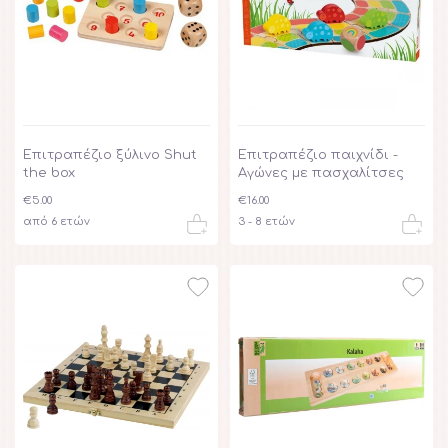
μουσικά παιχνίδια
παιχνίδια ομορφιάς
Αποστολή-Παραλαβή
παιδικές κούνιες
προσφορές
κουκλόσπιτα
παιχνίδια για μαθησιακές δυσκολίες
προσφορές
Τηλεφωνικές παραγγελίες
προσφορές
παιδικά μουσικά όργανα
210 9569835
παιχνιδια λογοθεραπείας
παιδικό δωμάτιο
Επικοινωνία
προσφορές
Επιτραπέζιο ξύλινο Shut
Επιτραπέζιο παιχνίδι -
the box
Αγώνες με πασχαλίτσες
ξύλινα παιχνίδια κήπου
To letsplay.gr
€5.00
€16.00
από 6 ετών
3 - 8 ετών
προσφορές