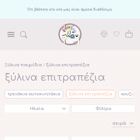
Ότι βλέπετε στο site μας είναι άμεσα διαθέσιμο.
Ο λογαριασμός μου
Οι παραγγελίες μου
Παιδικό δωμάτιο
Αποσύνδεση
Ξύλινα παιχνίδια
/
ξύλινα επιτραπέζια
καινούργια
ξύλινα επιτραπέζια
Επιτραπέζια
αναστημόμετρα
καινούργια
τρενάκια-αυτοκινητάκια
κουζινικ
ξύλινα επιτραπέζια
Παιχνίδια Κατασκευών
σχολικές τσάντες
εκπαιδευτικά παιχνίδια
Ηλικία
Φίλτρα
καινούργια
Βρεφικά
διακόσμηση παιδικού δωματίου
ομαδικά παιχνίδια
σειρά
STEM παιχνίδια
καινούργια
μουσικά κουτιά
Κούκλες
σπαζοκεφαλιές
Όλες
τουβλάκια