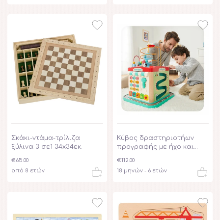
Σκάκι-ντάμα-τρίλιζα
Κύβος δραστηριοτήων
ξύλινα 3 σε1 34x34εκ.
προγραφής με ήχο και
φως
€65.00
€112.00
από 8 ετών
18 μηνών - 6 ετών