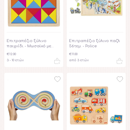
Επιτραπέζιο ξύλινο
Επιτραπέζιο ξύλινο παζλ
παιχνίδι - Μωσαϊκό με
56τεμ. - Police
36τεμ.
€12.00
€11.00
3 - 10 ετών
από 3 ετών