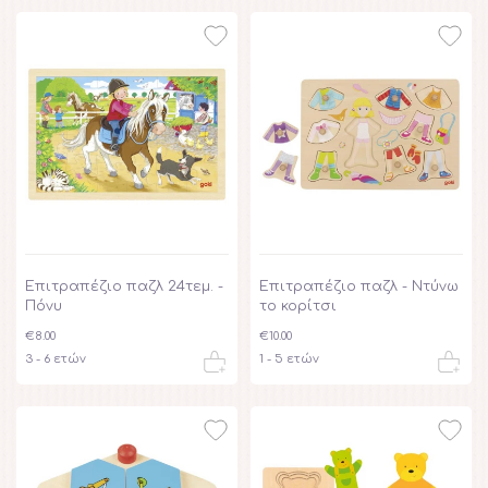
Επιτραπέζιο παζλ 24τεμ. -
Επιτραπέζιο παζλ - Ντύνω
Πόνυ
το κορίτσι
€8.00
€10.00
3 - 6 ετών
1 - 5 ετών