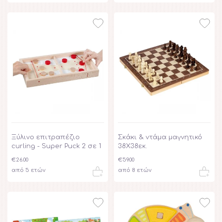
Ξύλινο επιτραπέζιο
Σκάκι & ντάμα μαγνητικό
curling - Super Puck 2 σε 1
38Χ38εκ.
€26.00
€59.00
από 5 ετών
από 8 ετών