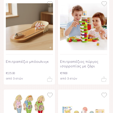
Επιτραπέζιο μπόουλινγκ
Επιτραπέζιος πύργος
ισορροπίας με ζάρι
€25.00
€19.00
από 3 ετών
από 3 ετών