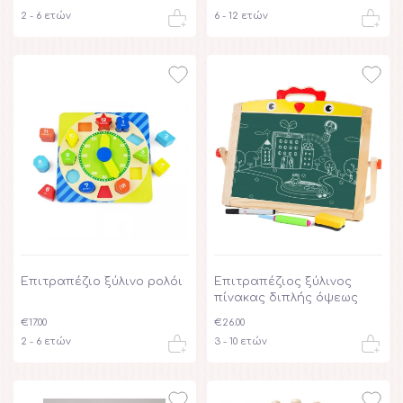
2 - 6 ετών
6 - 12 ετών
Επιτραπέζιο ξύλινο ρολόι
Επιτραπέζιος ξύλινος
πίνακας διπλής όψεως
€17.00
€26.00
2 - 6 ετών
3 - 10 ετών