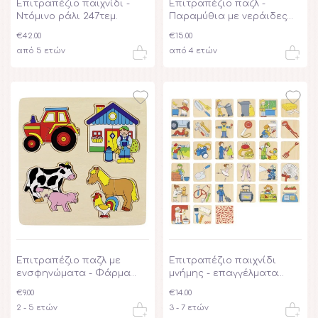
Επιτραπέζιο παιχνίδι -
Επιτραπέζιο παζλ -
Ντόμινο ράλι 247τεμ.
Παραμύθια με νεράιδες
192τε.
€42.00
€15.00
από 5 ετών
από 4 ετών
Επιτραπέζιο παζλ με
Επιτραπέζιο παιχνίδι
ενσφηνώματα - Φάρμα
μνήμης - επαγγέλματα
4Χ3τεμ.
32τεμ.
€9.00
€14.00
2 - 5 ετών
3 - 7 ετών