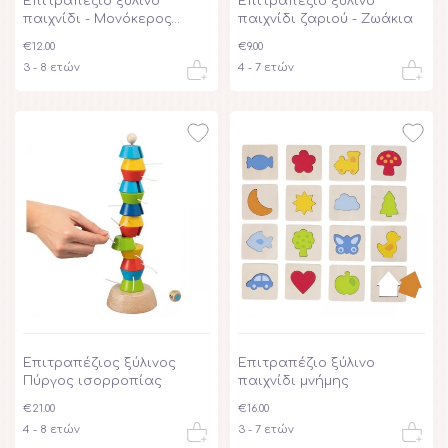
Επιτραπέζιο ξύλινο
Επιτραπέζιο ξύλινο
παιχνίδι - Μονόκερος
παιχνίδι ζαριού - Ζωάκια
48τεμ.
€12.00
€9.00
3 - 8 ετών
4 - 7 ετών
Επιτραπέζιος ξύλινος
Επιτραπέζιο ξύλινο
Πύργος ισορροπίας
παιχνίδι μνήμης
€21.00
€16.00
4 - 8 ετών
3 - 7 ετών