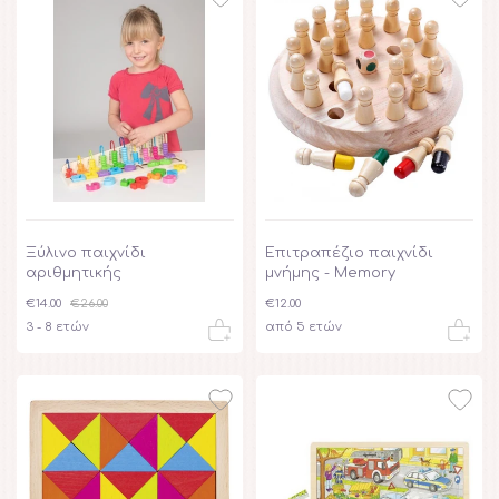
Ξύλινο παιχνίδι
Επιτραπέζιο παιχνίδι
αριθμητικής
μνήμης - Memory
€14.00
€26.00
€12.00
3 - 8 ετών
από 5 ετών