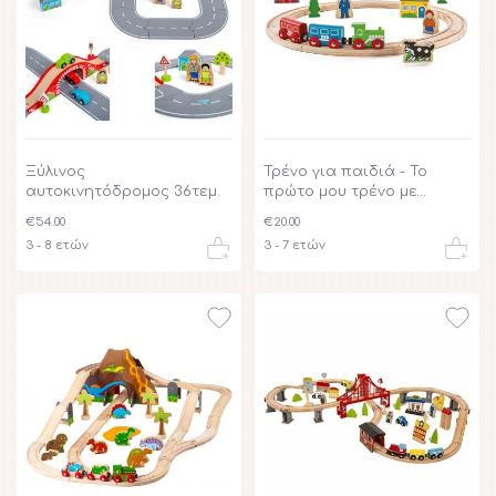
μουσικά παιχνίδια
παιχνίδια ομορφιάς
Αποστολή-Παραλαβή
παιδικές κούνιες
προσφορές
κουκλόσπιτα
παιχνίδια για μαθησιακές δυσκολίες
προσφορές
Τηλεφωνικές παραγγελίες
προσφορές
παιδικά μουσικά όργανα
210 9569835
παιχνιδια λογοθεραπείας
παιδικό δωμάτιο
Επικοινωνία
προσφορές
Ξύλινος
Τρένο για παιδιά - Το
αυτοκινητόδρομος 36τεμ.
πρώτο μου τρένο με
ξύλινα παιχνίδια κήπου
γραμμές
To letsplay.gr
€54.00
€20.00
3 - 8 ετών
3 - 7 ετών
προσφορές