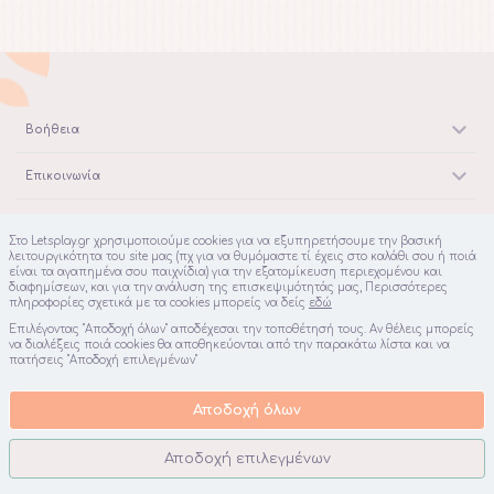
Βοήθεια
Αποστολή-Παραλαβή
Επικοινωνία
Χρόνος παράδοσης
Γράψε μας
Τρόποι πληρωμής
Κόστος Μεταφορικών
Τηλεφωνικές παραγγελίες
Στο Letsplay.gr χρησιμοποιούμε cookies για να εξυπηρετήσουμε την βασική
Αντικαταβολή
λειτουργικότητα του site μας (πχ για να θυμόμαστε τί έχεις στο καλάθι σου ή ποιά
210 9569835
Τρόποι αποστολής
είναι τα αγαπημένα σου παιχνίδια) για την εξατομίκευση περιεχομένου και
Επιστροφή
διαφημίσεων, και για την ανάλυση της επισκεψιμότητάς μας, Περισσότερες
Χρεωστική-Πιστωτική κάρτα
Διάλεξε την μεταφορική εταιρεία που σε βολεύει!
πληροφορίες σχετικά με τα cookies μπορείς να δείς
εδώ
Παραλαβή από εμάς
Γενικοί Όροι
Klarna
Επιλέγοντας "Αποδοχή όλων" αποδέχεσαι την τοποθέτησή τους. Αν θέλεις μπορείς
09:00-15:00
να διαλέξεις ποιά cookies θα αποθηκεύονται από την παρακάτω λίστα και να
Cookies
Newsletter
πατήσεις "Αποδοχή επιλεγμένων"
Paypal
Ύδρας 3Α, Καλλιθέα, ΤΚ 17676
Αττική
Κατάθεση-μεταφορά
Αποδοχή όλων
Μάθε για τα καινούργια παιχνίδια, τα νέα και τις προσφορές του Letsplay
Βοήθεια-Πληροφορίες
Αποδοχή επιλεγμένων
Ποιό είναι το σωστό;