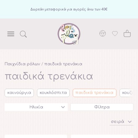
Δωρεάν μεταφορικά για αγορές άνω των 40€
Ο λογαριασμός μου
Οι παραγγελίες μου
Παιδικό δωμάτιο
Αποσύνδεση
Παιχνίδια ρόλων
/
παιδικά τρενάκια
καινούργια
παιδικά τρενάκια
Επιτραπέζια
αναστημόμετρα
καινούργια
καινούργια
κουκλόσπιτα
κουζινι
παιδικά τρενάκια
Παιχνίδια Κατασκευών
σχολικές τσάντες
εκπαιδευτικά παιχνίδια
Ηλικία
Φίλτρα
καινούργια
Βρεφικά
διακόσμηση παιδικού δωματίου
ομαδικά παιχνίδια
σειρά
STEM παιχνίδια
καινούργια
μουσικά κουτιά
Κούκλες
σπαζοκεφαλιές
Όλες
τουβλάκια