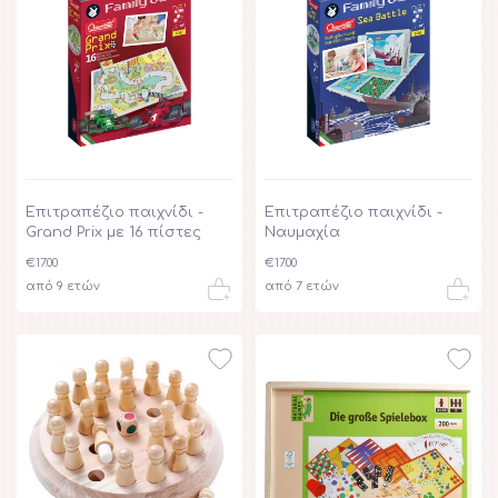
Επιτραπέζιο παιχνίδι -
Επιτραπέζιο παιχνίδι -
Grand Prix με 16 πίστες
Ναυμαχία
€17.00
€17.00
από 9 ετών
από 7 ετών