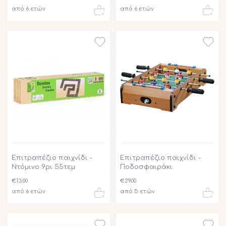
από 6 ετών
από 6 ετών
Επιτραπέζιο παιχνίδι -
Επιτραπέζιο παιχνίδι -
Ντόμινο 9ρι 55τεμ
Ποδοσφαιράκι
€13.00
€29.00
από 6 ετών
από 5 ετών