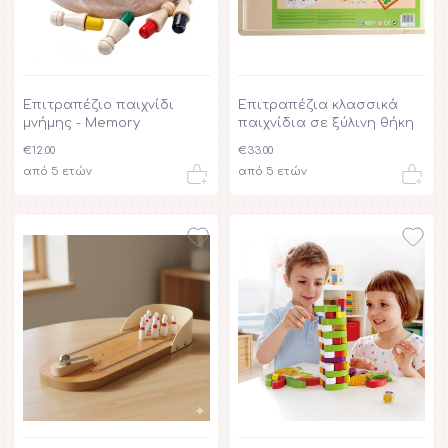
Επιτραπέζιο παιχνίδι
Επιτραπέζια κλασσικά
μνήμης - Memory
παιχνίδια σε ξύλινη θήκη
€12.00
€33.00
από 5 ετών
από 5 ετών