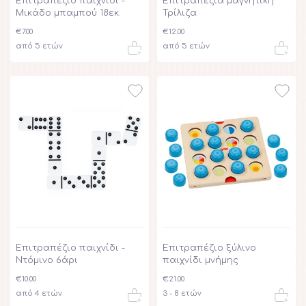
Επιτραπέζιο παιχνίδι -
Επιτραπέζια μαγνητική
Μικάδο μπαμπού 18εκ.
Τρίλιζα
€7.00
€12.00
από 5 ετών
από 5 ετών
Επιτραπέζιο παιχνίδι -
Επιτραπέζιο ξύλινο
Ντόμινο 6άρι
παιχνίδι μνήμης
€10.00
€21.00
από 4 ετών
3 - 8 ετών