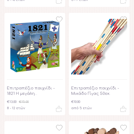
Επιτραπέζιο παιχνίδι -
Επιτραπέζιο παιχνίδι -
1821 Η μεγάλη
Μικάδο Γίγας 50εκ.
επανάσταση
€13.00
€15.00
€10.00
8 - 12 ετών
από 5 ετών