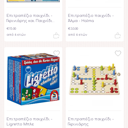
Επιτραπέζιο παιχνίδι -
Επιτραπέζιο παιχνίδι -
Γκρινιάρης και Παιχνίδι
Άλμα - Halma
χήνας
€15.00
€33.00
από 6 ετών
από 6 ετών
Επιτραπέζιο παιχνίδι -
Επιτραπέζιο παιχνίδι -
Ligretto Μπλε
Γκρινιάρης