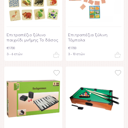
Επιτραπέζιο ξύλινο
Επιτραπέζια ξύλινη
παιχνίδι μνήμης Το δάσος
Τόμπολα
€17.00
€17.00
3 - 6 ετών
3 - 10 ετών