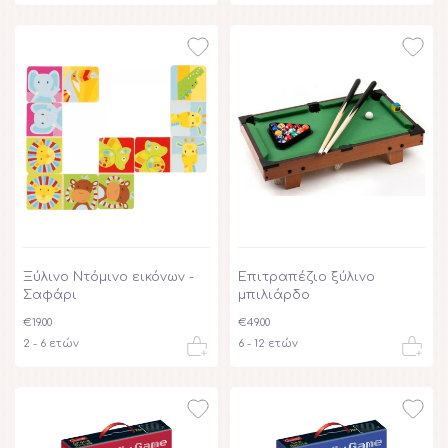
Ξύλινο Ντόμινο εικόνων -
Επιτραπέζιο ξύλινο
Σαφάρι
μπιλιάρδο
€19.00
€49.00
2 - 6 ετών
6 - 12 ετών