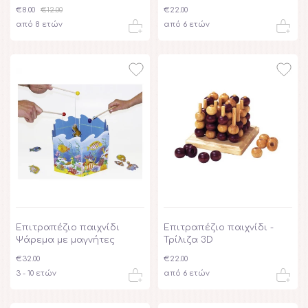
€8.00
€12.00
€22.00
από 8 ετών
από 6 ετών
Επιτραπέζιο παιχνίδι
Επιτραπέζιο παιχνίδι -
Ψάρεμα με μαγνήτες
Τρίλιζα 3D
€32.00
€22.00
3 - 10 ετών
από 6 ετών