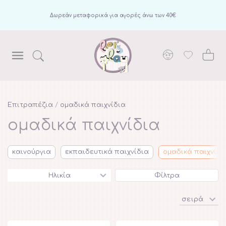
Δωρεάν μεταφορικά για αγορές άνω των 40€
Ο λογαριασμός μου
Οι παραγγελίες μου
Παιδικό δωμάτιο
Αποσύνδεση
Επιτραπέζια
/
ομαδικά παιχνίδια
καινούργια
ομαδικά παιχνίδια
Επιτραπέζια
αναστημόμετρα
καινούργια
καινούργια
εκπαιδευτικά παιχνίδια
ομαδικά παιχνίδι
Παιχνίδια Κατασκευών
σχολικές τσάντες
εκπαιδευτικά παιχνίδια
Ηλικία
Φίλτρα
καινούργια
Βρεφικά
διακόσμηση παιδικού δωματίου
ομαδικά παιχνίδια
σειρά
STEM παιχνίδια
καινούργια
μουσικά κουτιά
Κούκλες
σπαζοκεφαλιές
Όλες
τουβλάκια