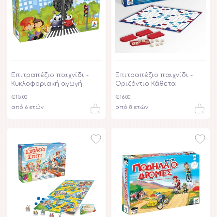
μουσικά παιχνίδια
παιχνίδια ομορφιάς
Αποστολή-Παραλαβή
παιδικές κούνιες
προσφορές
κουκλόσπιτα
παιχνίδια για μαθησιακές δυσκολίες
προσφορές
Τηλεφωνικές παραγγελίες
προσφορές
παιδικά μουσικά όργανα
210 9569835
παιχνιδια λογοθεραπείας
παιδικό δωμάτιο
Επικοινωνία
προσφορές
Επιτραπέζιο παιχνίδι -
Επιτραπέζιο παιχνίδι -
Κυκλοφοριακή αγωγή
Οριζόντιο Κάθετα
ξύλινα παιχνίδια κήπου
To letsplay.gr
€15.00
€16.00
από 6 ετών
από 8 ετών
προσφορές