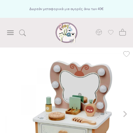
Δωρεάν μεταφορικά για αγορές άνω των 40€
Ο λογαριασμός μου
Οι παραγγελίες μου
Παιδικό δωμάτιο
Αποσύνδεση
καινούργια
Επιτραπέζια
αναστημόμετρα
καινούργια
Παιχνίδια Κατασκευών
σχολικές τσάντες
εκπαιδευτικά παιχνίδια
καινούργια
Βρεφικά
διακόσμηση παιδικού δωματίου
ομαδικά παιχνίδια
STEM παιχνίδια
καινούργια
μουσικά κουτιά
Κούκλες
σπαζοκεφαλιές
τουβλάκια