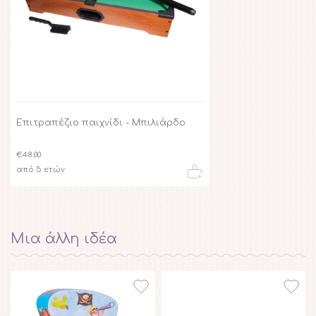
Επιτραπέζιο παιχνίδι - Μπιλιάρδο
€48.00
από 5 ετών
Μια άλλη ιδέα