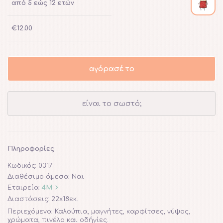
από 5 εώς 12 ετών
μουσικά παιχνίδια
παιχνίδια ομορφιάς
Αποστολή-Παραλαβή
παιδικές κούνιες
προσφορές
κουκλόσπιτα
παιχνίδια για μαθησιακές δυσκολίες
προσφορές
€12.00
Τηλεφωνικές παραγγελίες
προσφορές
παιδικά μουσικά όργανα
210 9569835
παιχνιδια λογοθεραπείας
παιδικό δωμάτιο
αγόρασέ το
Επικοινωνία
προσφορές
ξύλινα παιχνίδια κήπου
To letsplay.gr
είναι το σωστό;
προσφορές
Πληροφορίες
Κωδικός:
0317
Διαθέσιμο άμεσα:
Ναι
Εταιρεία:
4M
Διαστάσεις:
22x18εκ.
Περιεχόμενα:
Καλούπια, μαγνήτες, καρφίτσες, γύψος,
χρώματα, πινέλο και οδήγίες.