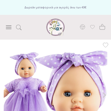
Δωρεάν μεταφορικά για αγορές άνω των 40€
Ο λογαριασμός μου
Οι παραγγελίες μου
Παιδικό δωμάτιο
Αποσύνδεση
καινούργια
Επιτραπέζια
αναστημόμετρα
καινούργια
Παιχνίδια Κατασκευών
σχολικές τσάντες
εκπαιδευτικά παιχνίδια
καινούργια
Βρεφικά
διακόσμηση παιδικού δωματίου
ομαδικά παιχνίδια
STEM παιχνίδια
καινούργια
μουσικά κουτιά
Κούκλες
σπαζοκεφαλιές
τουβλάκια