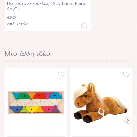
Παπούτσια κούκλας 42εκ. Paola Reina
Φόρεμα κούκλας -
SoyΤu
38 ως 45εκ.
€8.00
€26.00
από 3 ετών
από 3 ετών
Μια άλλη ιδέα