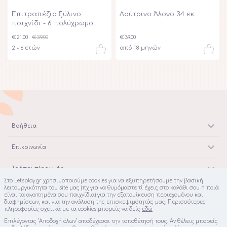
Επιτραπέζιο ξύλινο
Λούτρινο Άλογο 34 εκ.
παιχνίδι - 6 πολύχρωμα
Ψάρια
€21.00
€39.00
€39.00
2 - 6 ετών
από 18 μηνών
Βοήθεια
Αποστολή-Παραλαβή
Επικοινωνία
Χρόνος παράδοσης
Γράψε μας
Τρόποι πληρωμής
Κόστος Μεταφορικών
Τηλεφωνικές παραγγελίες
Στο Letsplay.gr χρησιμοποιούμε cookies για να εξυπηρετήσουμε την βασική
Αντικαταβολή
λειτουργικότητα του site μας (πχ για να θυμόμαστε τί έχεις στο καλάθι σου ή ποιά
210 9569835
Τρόποι αποστολής
είναι τα αγαπημένα σου παιχνίδια) για την εξατομίκευση περιεχομένου και
Επιστροφή
διαφημίσεων, και για την ανάλυση της επισκεψιμότητάς μας, Περισσότερες
Χρεωστική-Πιστωτική κάρτα
Διάλεξε την μεταφορική εταιρεία που σε βολεύει!
πληροφορίες σχετικά με τα cookies μπορείς να δείς
εδώ
Παραλαβή από εμάς
Γενικοί Όροι
Klarna
Επιλέγοντας "Αποδοχή όλων" αποδέχεσαι την τοποθέτησή τους. Αν θέλεις μπορείς
09:00-15:00
να διαλέξεις ποιά cookies θα αποθηκεύονται από την παρακάτω λίστα και να
Cookies