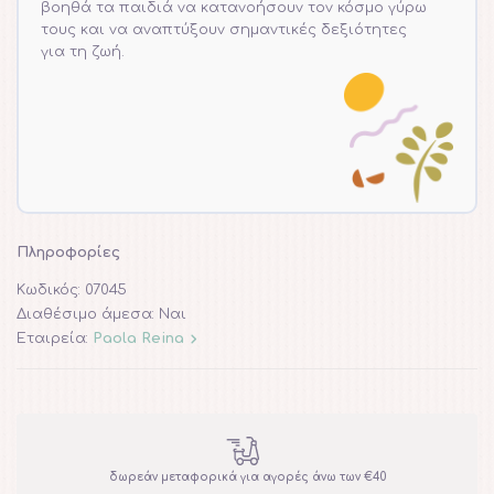
βοηθά τα παιδιά να κατανοήσουν τον κόσμο γύρω
τους και να αναπτύξουν σημαντικές δεξιότητες
για τη ζωή.
Πληροφορίες
Κωδικός:
07045
Διαθέσιμο άμεσα:
Ναι
Εταιρεία:
Paola Reina
δωρεάν μεταφορικά
για αγορές άνω των €40