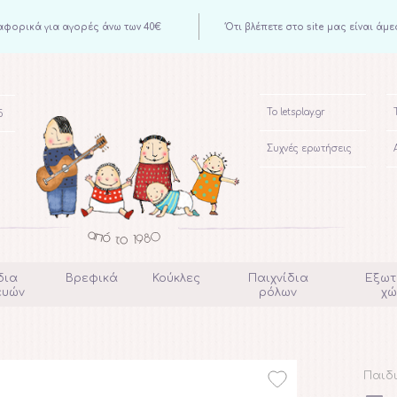
αφορικά για αγορές άνω των 40€
Ότι βλέπετε στο site μας είναι άμ
Το letsplay.gr
5
Συχνές ερωτήσεις
ς
δια
Βρεφικά
Κούκλες
Παιχνίδια
Εξωτ
ευών
ρόλων
χώ
Παιδ