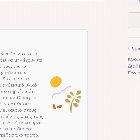
Πληρ
κολουθούνται από
Κωδι
ορεί να μην έχουν τα
Διαθ
ν σύγχρονων
ο μεγάλο τους
Εται
 ιδιαίτερα τα
 ανθεκτικά υλικά
υτό σημαίνει ότι
ι, σε αντίθεση με
εί να σπάσουν
ην ευκαιρία στους
τούν τις δικές τους
υς. Αυτό δημιουργεί
 στα παιδιά να
σκεδαστικό τρόπο.