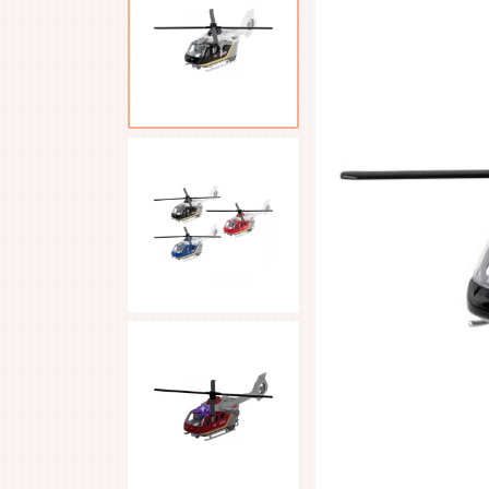
πρώτα παιχνίδια
δώρα
καινούργια
Παιχνίδια
κύβοι παζλ
παιχνίδια με γρανάζια και βίδες
ρόλων
αλογάκια - παιχνιδια κίνησης
ρετρό παιχνίδια
κούκλες - μωρά
επιτραπέζια για ενήλικες
καινούργια
Εξωτερικού
εκπαιδευτικά παιχνίδια
παιχνιδια μπανιου
χώρου
προσφορές
ρούχα-παπούτσια για κούκλες
παιδικοί πίνακες
κουκλόσπιτα
παιχνίδια με μαγνήτες
καινούργια
Ξύλινα
παιχνίδια με μουσική
έπιπλα και αξεσουάρ για κούκλες
παιχνίδια
προσφορές
παιδικά τρενάκια
κατρακύλες
παιδικές σκηνές-σπιτάκια
παιδικές δραστηριότητες
καινούργια
Ιδιαίτερα
καροτσάκια κούκλας
κουζινικά παιχνίδια
Παιδιά
ζωγραφική για παιδιά
παιχνίδια κήπου
παιχνίδια κήπου
ξύλινα παιχνίδια για μωρά
λούτρινα ζωάκια
καινούργια
παιδικά εργαλεία
παιδικές χειροτεχνίες
ποδοκίνητα - πατίνια
λούτρινα ζωάκια
ξύλινα εκπαιδευτικά παιχνίδια
κουκλοθέατρο
παιχνίδια αδρής κινητικότητας
κουκλοθέατρο
προσφορές
αθλητικά παιχνίδια
κούκλες για μωρά
Ο λογαριασμός μου
τρενάκια-αυτοκινητάκια
προσφορές
παιχνίδια λεπτής κινητικότητας
παιδικά μουσικά όργανα
παιχνίδι με νερό και άμμο
κουκλοθέατρο
ξύλινα επιτραπέζια
Πληροφορίες
αισθητηριακά παιχνίδια
αυτοκίνητα για παιδιά
χαρταετοί
κουδουνίστρες
κουζινικά παιχνίδια