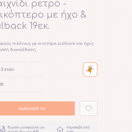
ιχνίδι ρετρό -
ικόπτερο με ήχο &
lback 19εκ.
ικρούς πιλότους με κινητήρα pullback και ήχος
πολλή διασκέδαση.
 3 ετών
00
αγόρασέ το
δωρεάν μεταφορικά
για
παραλαβή από
αγορές άνω των €40
εμάς