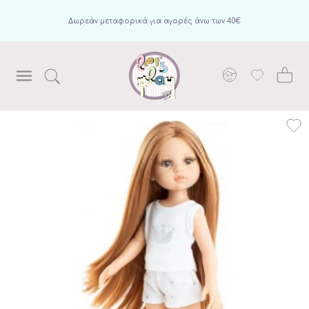
Δωρεάν μεταφορικά για αγορές άνω των 40€
Ο λογαριασμός μου
Οι παραγγελίες μου
Παιδικό δωμάτιο
Αποσύνδεση
καινούργια
Επιτραπέζια
αναστημόμετρα
καινούργια
Παιχνίδια Κατασκευών
σχολικές τσάντες
εκπαιδευτικά παιχνίδια
καινούργια
Βρεφικά
διακόσμηση παιδικού δωματίου
ομαδικά παιχνίδια
STEM παιχνίδια
καινούργια
μουσικά κουτιά
Κούκλες
σπαζοκεφαλιές
τουβλάκια