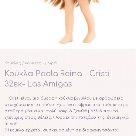
πρώτα παιχνίδια
δώρα
καινούργια
κύβοι παζλ
Παιχνίδια ρόλων
παιχνίδια με γρανάζια και βίδες
αλογάκια - παιχνιδια κίνησης
ρετρό παιχνίδια
κούκλες - μωρά
επιτραπέζια για ενήλικες
καινούργια
εκπαιδευτικά παιχνίδια
Εξωτερικού χώρου
παιχνιδια μπανιου
προσφορές
ρούχα-παπούτσια για κούκλες
παιδικοί πίνακες
κουκλόσπιτα
παιχνίδια με μαγνήτες
καινούργια
παιχνίδια με μουσική
Ξύλινα παιχνίδια
έπιπλα και αξεσουάρ για κούκλες
προσφορές
παιδικά τρενάκια
κατρακύλες
παιδικές σκηνές-σπιτάκια
παιδικές δραστηριότητες
Κούκλες
/
κούκλες - μωρά
καινούργια
καροτσάκια κούκλας
Ιδιαίτερα Παιδιά
κουζινικά παιχνίδια
ζωγραφική για παιδιά
Κούκλα Paola Reina - Cristi
παιχνίδια κήπου
παιχνίδια κήπου
ξύλινα παιχνίδια για μωρά
λούτρινα ζωάκια
32εκ- Las Amigas
καινούργια
παιδικά εργαλεία
παιδικές χειροτεχνίες
ποδοκίνητα - πατίνια
λούτρινα ζωάκια
ξύλινα εκπαιδευτικά παιχνίδια
κουκλοθέατρο
παιχνίδια αδρής κινητικότητας
κουκλοθέατρο
προσφορές
Η Cristi είναι μια όμορφη κούκλα βινυλίου με αρθρώσεις
αθλητικά παιχνίδια
κούκλες για μωρά
Ο λογαριασμός μου
στα χέρια και τα πόδια. Έχει ένα εκφραστικό πρόσωπο με
τρενάκια-αυτοκινητάκια
προσφορές
παιχνίδια λεπτής κινητικότητας
σταθερά μάτια και πολύ μακριά ξανθά μαλλιά που τα
παιδικά μουσικά όργανα
παιχνίδι με νερό και άμμο
κουκλοθέατρο
χτενίζεις όπως θέλεις. Φοράει την πιτζάμα της, έτοιμη για
ξύλινα επιτραπέζια
Πληροφορίες
ύπνο!!
αισθητηριακά παιχνίδια
αυτοκίνητα για παιδιά
χαρταετοί
κουδουνίστρες
(Η κούκλα έρχεται συσκευασμένη σε διάφανη τσάντα)
κουζινικά παιχνίδια