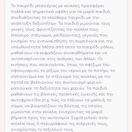
Το παιχνίδι μπανιέρας με κούκλες προσφέρει
πολλά και σημαντικά οφέλη για τα μικρά παιδιά,
συνδυάζοντας το ελεύθερο παιχνίδι με την
ανάπτυξη δεξιοτήτων. Τα παιδιά μιμούνται τους
γονείς τους, φροντίζοντας την κούκλα τους
(πλύσιμο, στέγνωμα, χαϊδεύοντας), γεγονός που
ενισχύει την ενσυναίσθηση, τη συμπόνοια και την
υπευθυνότητα. Μέσα από αυτό το παιχνίδι ρόλων,
μαθαίνουν να εκφράζουν συναισθήματα και να
ανταποκρίνονται στις ανάγκες των άλλων. Οι
κινήσεις που απαιτούνται, όπως το σφίξιμο του
σφουγγαριού, το ρίξιμο του νερού με το ποτήρι, το
σαπούνισμα και το στέγνωμα της κούκλας με την
πετσέτα, βελτιώνουν τον συντονισμό χεριού-
ματιού και τη δεξιότητα των χεριών. Τα παιδιά
μαθαίνουν τις βασικές πρακτικές υγιεινής και την
αυτοφροντίδα (π.χ. πώς να πλένουν τα μαλλιά, το
σώμα, να βουρτσίζουν τα δόντια), τις οποίες
μιμούνται στην κούκλα, ενισχύοντας τα μικρά
βήματα προς την αυτονομία. Συχνά μιλούν στην
κούκλα τους ή περιγράφουν τις ενέργειές τους,
ενισχύοντας το λεξιλόγιό τους.