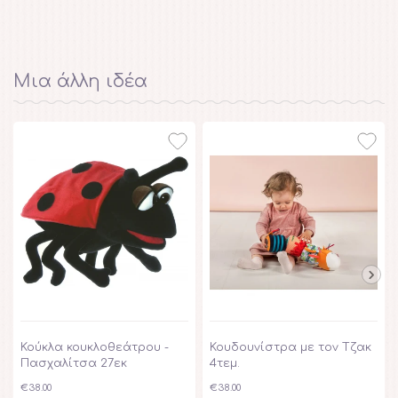
Μια άλλη ιδέα
Κούκλα κουκλοθεάτρου -
Κουδουνίστρα με τον Τζακ
Πασχαλίτσα 27εκ
4τεμ.
€38.00
€38.00