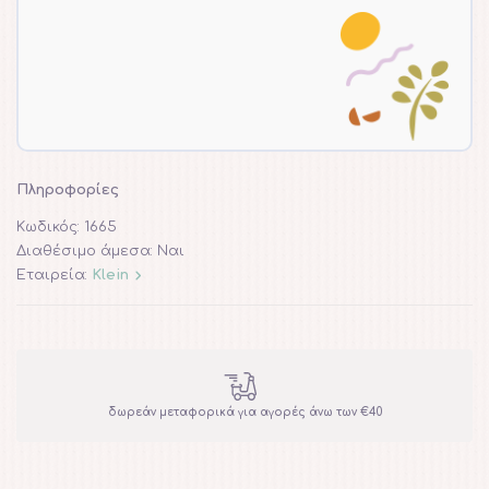
Πληροφορίες
Κωδικός:
1665
Διαθέσιμο άμεσα:
Ναι
Εταιρεία:
Klein
δωρεάν μεταφορικά
για αγορές άνω των €40