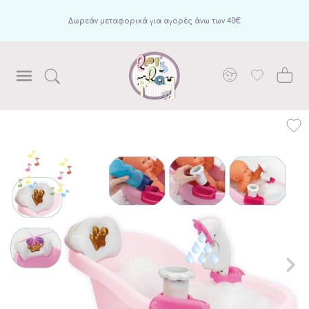
Δωρεάν μεταφορικά για αγορές άνω των 40€
Ο λογαριασμός μου
Οι παραγγελίες μου
Παιδικό δωμάτιο
Αποσύνδεση
καινούργια
Επιτραπέζια
αναστημόμετρα
καινούργια
Παιχνίδια Κατασκευών
σχολικές τσάντες
εκπαιδευτικά παιχνίδια
καινούργια
Βρεφικά
διακόσμηση παιδικού δωματίου
ομαδικά παιχνίδια
STEM παιχνίδια
καινούργια
μουσικά κουτιά
Κούκλες
σπαζοκεφαλιές
τουβλάκια