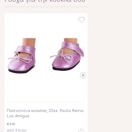
Παπούτσια κούκλας 32εκ. Paola Reina
Παπούτσια κούκλας 
Las Amigas
Las Amigas
€8.00
€7.00
από 3 ετών
από 3 ετών