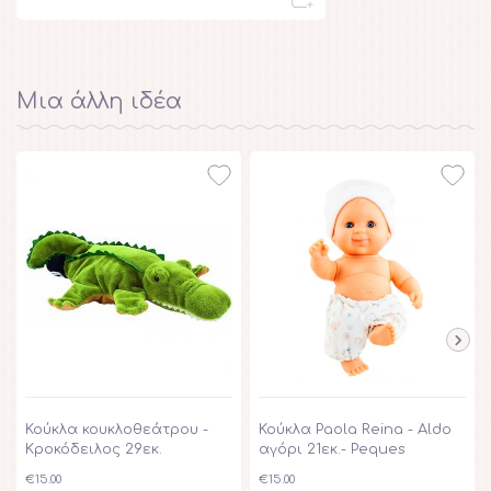
Μια άλλη ιδέα
Κούκλα κουκλοθεάτρου -
Κούκλα Paola Reina - Aldo
Κροκόδειλος 29εκ.
αγόρι 21εκ.- Peques
€15.00
€15.00