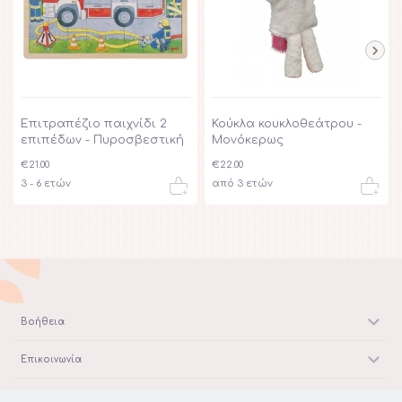
Επιτραπέζιο παιχνίδι 2
Κούκλα κουκλοθεάτρου -
επιπέδων - Πυροσβεστική
Μονόκερως
€21.00
€22.00
3 - 6 ετών
από 3 ετών
Βοήθεια
Αποστολή-Παραλαβή
Επικοινωνία
Χρόνος παράδοσης
Γράψε μας
Τρόποι πληρωμής