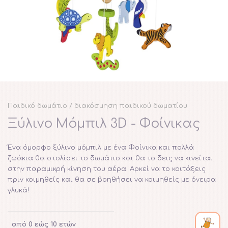
πρώτα παιχνίδια
δώρα
καινούργια
κύβοι παζλ
Παιχνίδια ρόλων
παιχνίδια με γρανάζια και βίδες
αλογάκια - παιχνιδια κίνησης
ρετρό παιχνίδια
κούκλες - μωρά
επιτραπέζια για ενήλικες
καινούργια
εκπαιδευτικά παιχνίδια
Εξωτερικού χώρου
παιχνιδια μπανιου
προσφορές
ρούχα-παπούτσια για κούκλες
παιδικοί πίνακες
κουκλόσπιτα
παιχνίδια με μαγνήτες
καινούργια
παιχνίδια με μουσική
Ξύλινα παιχνίδια
έπιπλα και αξεσουάρ για κούκλες
προσφορές
παιδικά τρενάκια
κατρακύλες
παιδικές σκηνές-σπιτάκια
παιδικές δραστηριότητες
Παιδικό δωμάτιο
/
διακόσμηση παιδικού δωματίου
καινούργια
καροτσάκια κούκλας
Ιδιαίτερα Παιδιά
κουζινικά παιχνίδια
ζωγραφική για παιδιά
Ξύλινο Μόμπιλ 3D - Φοίνικας
παιχνίδια κήπου
παιχνίδια κήπου
ξύλινα παιχνίδια για μωρά
λούτρινα ζωάκια
καινούργια
παιδικά εργαλεία
παιδικές χειροτεχνίες
ποδοκίνητα - πατίνια
Ένα όμορφο ξύλινο μόμπιλ με ένα Φοίνικα και πολλά
λούτρινα ζωάκια
ξύλινα εκπαιδευτικά παιχνίδια
κουκλοθέατρο
ζωάκια θα στολίσει το δωμάτιο και θα το δεις να κινείται
παιχνίδια αδρής κινητικότητας
κουκλοθέατρο
προσφορές
στην παραμικρή κίνηση του αέρα. Αρκεί να το κοιτάξεις
αθλητικά παιχνίδια
κούκλες για μωρά
Ο λογαριασμός μου
τρενάκια-αυτοκινητάκια
προσφορές
πριν κοιμηθείς και θα σε βοηθήσει να κοιμηθείς με όνειρα
παιχνίδια λεπτής κινητικότητας
παιδικά μουσικά όργανα
γλυκά!
παιχνίδι με νερό και άμμο
κουκλοθέατρο
ξύλινα επιτραπέζια
Πληροφορίες
αισθητηριακά παιχνίδια
αυτοκίνητα για παιδιά
χαρταετοί
κουδουνίστρες
από 0 εώς 10 ετών
κουζινικά παιχνίδια