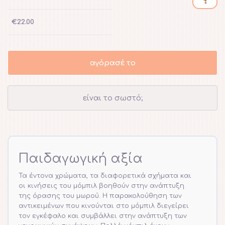
μουσικά παιχνίδια
παιχνίδια ομορφιάς
Αποστολή-Παραλαβή
παιδικές κούνιες
προσφορές
κουκλόσπιτα
€22.00
παιχνίδια για μαθησιακές δυσκολίες
προσφορές
Τηλεφωνικές παραγγελίες
προσφορές
παιδικά μουσικά όργανα
210 9569835
παιχνιδια λογοθεραπείας
αγόρασέ το
παιδικό δωμάτιο
Επικοινωνία
προσφορές
ξύλινα παιχνίδια κήπου
είναι το σωστό;
To letsplay.gr
προσφορές
Παιδαγωγική αξία
Τα έντονα χρώματα, τα διαφορετικά σχήματα και
οι κινήσεις του μόμπιλ βοηθούν στην ανάπτυξη
της όρασης του μωρού. Η παρακολούθηση των
αντικειμένων που κινούνται στο μόμπιλ διεγείρει
τον εγκέφαλο και συμβάλλει στην ανάπτυξη των