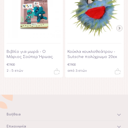
Βιβλίο για μωρά - Ο
Κούκλα κουκλοθεάτρου -
Μάριος Σούπερ Ήρωας.
Sutsche πολύχρωμο 20εκ
€19.00
€19.00
2 - 5 ετών
από 3 ετών
Βοήθεια
Αποστολή-Παραλαβή
Επικοινωνία