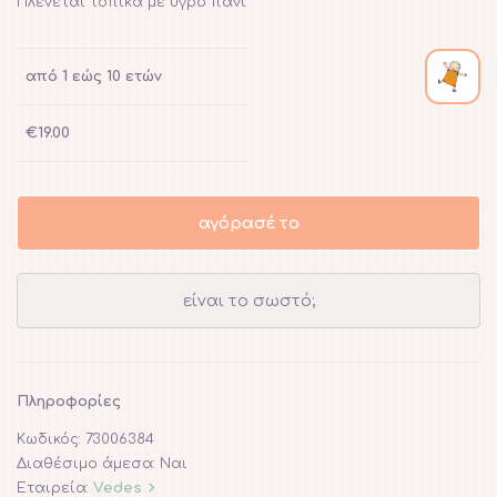
Πλένεται τοπικά με υγρό πανί
μουσικά παιχνίδια
παιχνίδια ομορφιάς
Αποστολή-Παραλαβή
παιδικές κούνιες
προσφορές
κουκλόσπιτα
παιχνίδια για μαθησιακές δυσκολίες
προσφορές
Τηλεφωνικές παραγγελίες
από 1 εώς 10 ετών
προσφορές
παιδικά μουσικά όργανα
210 9569835
παιχνιδια λογοθεραπείας
€19.00
παιδικό δωμάτιο
Επικοινωνία
προσφορές
ξύλινα παιχνίδια κήπου
To letsplay.gr
αγόρασέ το
προσφορές
είναι το σωστό;
Πληροφορίες
Κωδικός:
73006384
Διαθέσιμο άμεσα:
Ναι
Εταιρεία:
Vedes