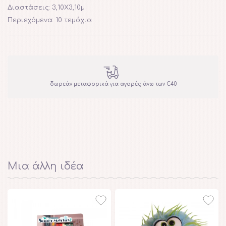
Διαστάσεις:
3,10X3,10μ
Περιεχόμενα:
10 τεμάχια
δωρεάν μεταφορικά
για αγορές άνω των €40
Μια άλλη ιδέα