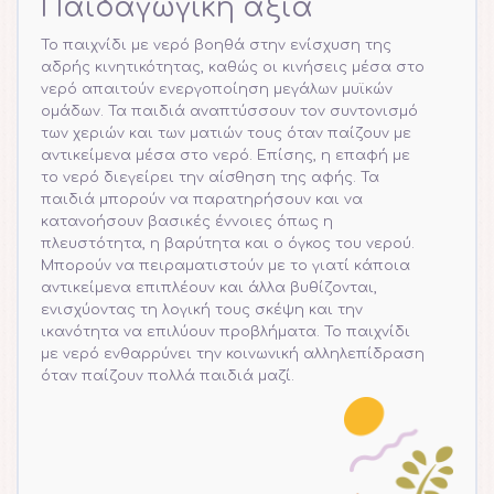
Παιδαγωγική αξία
Το παιχνίδι με νερό βοηθά στην ενίσχυση της
αδρής κινητικότητας, καθώς οι κινήσεις μέσα στο
νερό απαιτούν ενεργοποίηση μεγάλων μυϊκών
ομάδων. Τα παιδιά αναπτύσσουν τον συντονισμό
των χεριών και των ματιών τους όταν παίζουν με
αντικείμενα μέσα στο νερό. Επίσης, η επαφή με
το νερό διεγείρει την αίσθηση της αφής. Τα
παιδιά μπορούν να παρατηρήσουν και να
κατανοήσουν βασικές έννοιες όπως η
πλευστότητα, η βαρύτητα και ο όγκος του νερού.
Μπορούν να πειραματιστούν με το γιατί κάποια
αντικείμενα επιπλέουν και άλλα βυθίζονται,
ενισχύοντας τη λογική τους σκέψη και την
ικανότητα να επιλύουν προβλήματα. Το παιχνίδι
με νερό ενθαρρύνει την κοινωνική αλληλεπίδραση
όταν παίζουν πολλά παιδιά μαζί.