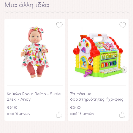
Μια άλλη ιδέα
Κούκλα Paola Reina - Susie
Σπιτάκι με
27εκ. - Andy
δραστηριότητες ήχο-φως
€34.00
€34.00
από 10 μηνών
από 18 μηνών