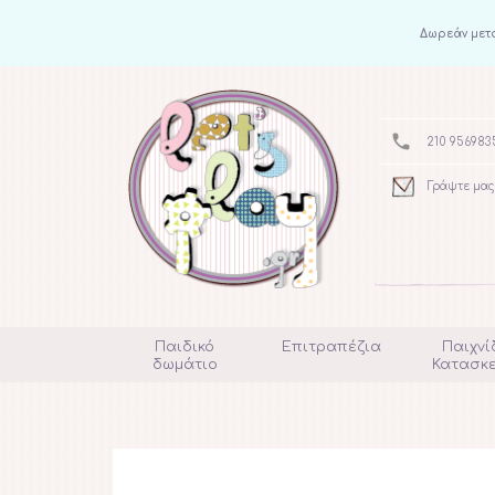
Δωρεάν μετ
210 956983
Γράψτε μα
Παιδικό
δωμάτιο
καινούργια
Επιτραπέζια
αναστημόμετρα
καινούργια
Παιχνίδια
Κατασκευών
Παιδικό
Επιτραπέζια
Παιχνί
σχολικές τσάντες
δωμάτιο
Κατασκ
εκπαιδευτικά παιχνίδια
καινούργια
Βρεφικά
διακόσμηση παιδικού δωματίου
ομαδικά παιχνίδια
STEM παιχνίδια
καινούργια
Κούκλες
μουσικά κουτιά
σπαζοκεφαλιές
τουβλάκια