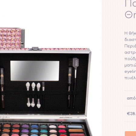
Πα
Θή
Η θήκ
διαστ
Περιέ
αστρα
πούδρ
ματιώ
eyeli
πινέλ
από
€38.