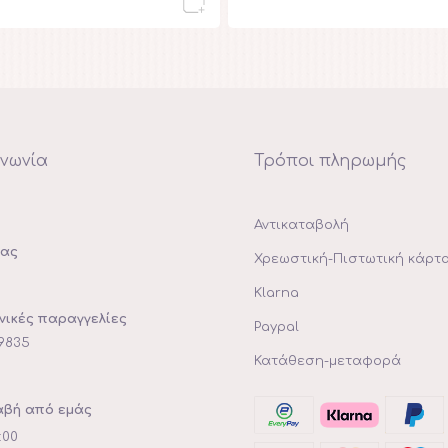
ινωνία
Τρόποι πληρωμής
Αντικαταβολή
μας
Χρεωστική-Πιστωτική κάρτ
Klarna
νικές παραγγελίες
Paypal
9835
Κατάθεση-μεταφορά
βή από εμάς
:00