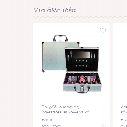
Μια άλλη ιδέα
Παιχνίδι ομορφιάς -
Λο
Βαλιτσάκι με καλλυντικά
κόκ
€38.00
€38
από 8 ετών
2 -