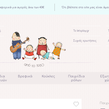
αφορικά για αγορές άνω των 40€
Ότι βλέπετε στο site μας είναι άμ
Το letsplay.gr
5
Συχνές ερωτήσεις
ς
δια
Βρεφικά
Κούκλες
Παιχνίδια
Εξωτ
ευών
ρόλων
χώ
Παιχ