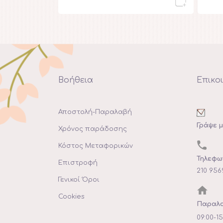
Βοήθεια
Επικο
Αποστολή-Παραλαβή
Γράψε 
Χρόνος παράδοσης
Κόστος Μεταφορικών
Τηλεφω
Επιστροφή
210 956
Γενικοί Όροι
Cookies
Παραλα
09:00-15