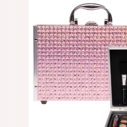
πρώτα παιχνίδια
δώρα
καινούργια
Παιχνίδια
κύβοι παζλ
παιχνίδια με γρανάζια και βίδες
ρόλων
αλογάκια - παιχνιδια κίνησης
ρετρό παιχνίδια
κούκλες - μωρά
επιτραπέζια για ενήλικες
καινούργια
Εξωτερικού
εκπαιδευτικά παιχνίδια
παιχνιδια μπανιου
χώρου
προσφορές
ρούχα-παπούτσια για κούκλες
παιδικοί πίνακες
κουκλόσπιτα
παιχνίδια με μαγνήτες
καινούργια
Ξύλινα
παιχνίδια με μουσική
έπιπλα και αξεσουάρ για κούκλες
παιχνίδια
προσφορές
παιδικά τρενάκια
κατρακύλες
παιδικές σκηνές-σπιτάκια
παιδικές δραστηριότητες
καινούργια
Ιδιαίτερα
καροτσάκια κούκλας
κουζινικά παιχνίδια
Παιδιά
ζωγραφική για παιδιά
παιχνίδια κήπου
παιχνίδια κήπου
ξύλινα παιχνίδια για μωρά
λούτρινα ζωάκια
καινούργια
παιδικά εργαλεία
παιδικές χειροτεχνίες
ποδοκίνητα - πατίνια
λούτρινα ζωάκια
ξύλινα εκπαιδευτικά παιχνίδια
κουκλοθέατρο
παιχνίδια αδρής κινητικότητας
κουκλοθέατρο
προσφορές
αθλητικά παιχνίδια
κούκλες για μωρά
Ο λογαριασμός μου
τρενάκια-αυτοκινητάκια
προσφορές
παιχνίδια λεπτής κινητικότητας
παιδικά μουσικά όργανα
παιχνίδι με νερό και άμμο
κουκλοθέατρο
ξύλινα επιτραπέζια
Πληροφορίες
αισθητηριακά παιχνίδια
αυτοκίνητα για παιδιά
χαρταετοί
κουδουνίστρες
κουζινικά παιχνίδια