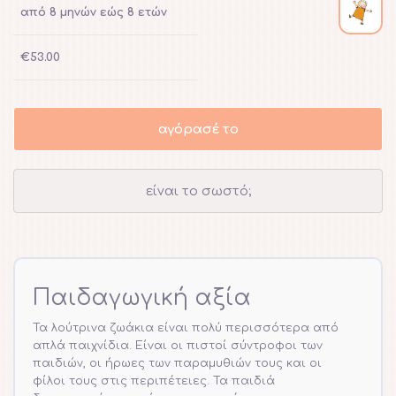
μουσικά παιχνίδια
παιχνίδια ομορφιάς
από 8 μηνών εώς 8 ετών
Αποστολή-Παραλαβή
παιδικές κούνιες
προσφορές
κουκλόσπιτα
παιχνίδια για μαθησιακές δυσκολίες
προσφορές
€53.00
Τηλεφωνικές παραγγελίες
προσφορές
παιδικά μουσικά όργανα
210 9569835
παιχνιδια λογοθεραπείας
παιδικό δωμάτιο
Επικοινωνία
αγόρασέ το
προσφορές
ξύλινα παιχνίδια κήπου
To letsplay.gr
είναι το σωστό;
προσφορές
Παιδαγωγική αξία
Τα λούτρινα ζωάκια είναι πολύ περισσότερα από
απλά παιχνίδια. Είναι οι πιστοί σύντροφοι των
παιδιών, οι ήρωες των παραμυθιών τους και οι
φίλοι τους στις περιπέτειες. Τα παιδιά