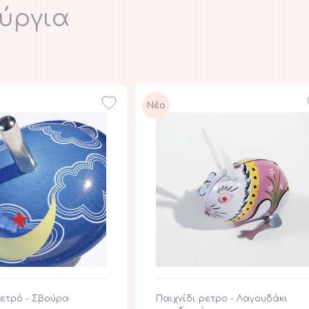
ύργια
Νέο
ρετρό - Σβούρα
Παιχνίδι ρετρο - Λαγουδάκι