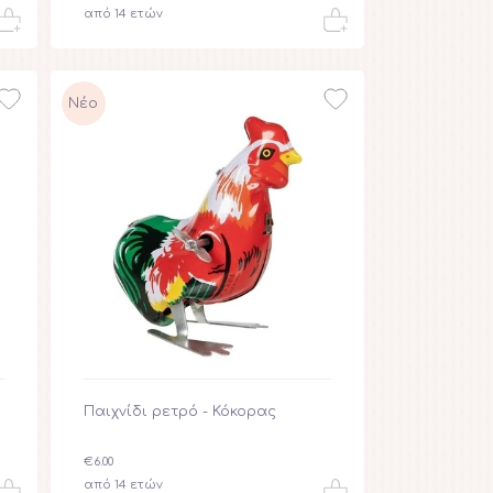
από 14 ετών
Νέο
Παιχνίδι ρετρό - Κόκορας
€6.00
από 14 ετών