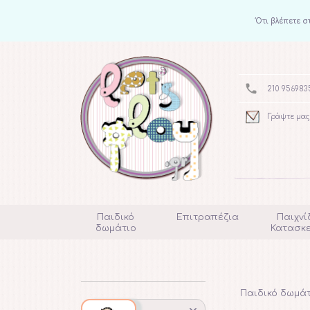
Ότι βλέπετε σ
210 956983
Γράψτε μα
Παιδικό
δωμάτιο
καινούργια
Επιτραπέζια
αναστημόμετρα
καινούργια
Παιχνίδια
Κατασκευών
Παιδικό
Επιτραπέζια
Παιχνί
σχολικές τσάντες
δωμάτιο
Κατασκ
εκπαιδευτικά παιχνίδια
καινούργια
Βρεφικά
διακόσμηση παιδικού δωματίου
ομαδικά παιχνίδια
STEM παιχνίδια
καινούργια
Κούκλες
μουσικά κουτιά
Παιδικό δωμά
σπαζοκεφαλιές
τουβλάκια