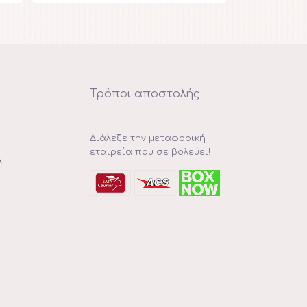
Τρόποι αποστολής
Διάλεξε την μεταφορική
εταιρεία που σε βολεύει!
α