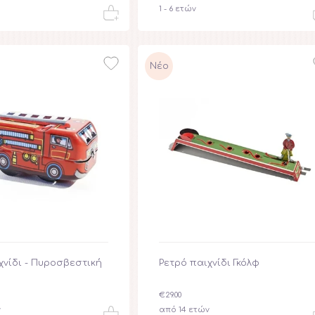
1 - 6 ετών
Νέο
χνίδι - Πυροσβεστική
Ρετρό παιχνίδι Γκόλφ
€29.00
ν
από 14 ετών