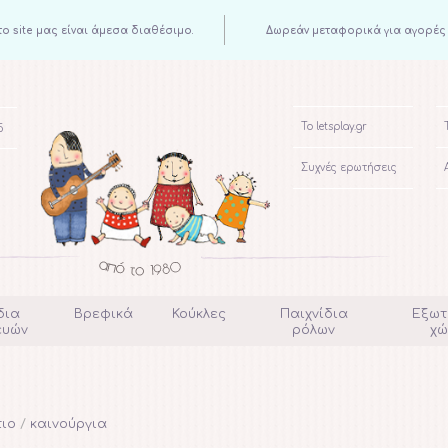
το site μας είναι άμεσα διαθέσιμο.
Δωρεάν μεταφορικά για αγορές 
Το letsplay.gr
5
Συχνές ερωτήσεις
ς
δια
Βρεφικά
Κούκλες
Παιχνίδια
Εξωτ
ευών
ρόλων
χώ
τιο
/
καινούργια