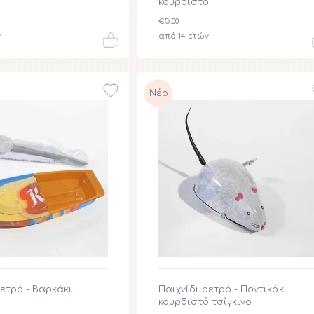
κουρδιστό
€5.00
ν
από 14 ετών
Νέο
ρετρό - Βαρκάκι
Παιχνίδι ρετρό - Ποντικάκι
κουρδιστό τσίγκινο