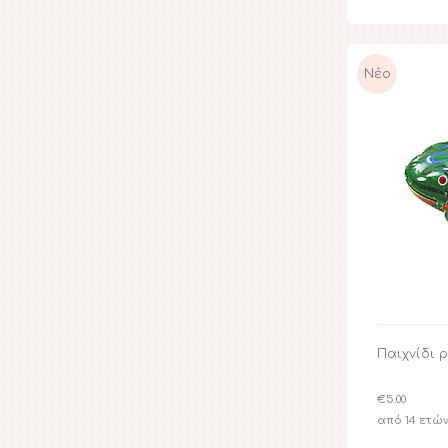
Νέο
Παιχνίδι 
€5.00
από 14 ετώ