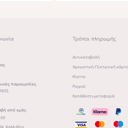
ινωνία
Τρόποι πληρωμής
Αντικαταβολή
μας
Χρεωστική-Πιστωτική κάρτ
Klarna
νικές παραγγελίες
Paypal
9835
Κατάθεση-μεταφορά
βή από εμάς
:00
Α, Καλλιθέα,