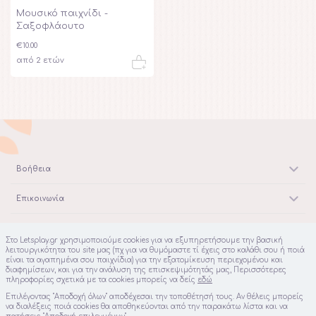
Μουσικό παιχνίδι -
Σαξοφλάουτο
€10.00
από 2 ετών
Βοήθεια
Αποστολή-Παραλαβή
Επικοινωνία
Χρόνος παράδοσης
Γράψε μας
Τρόποι πληρωμής
Κόστος Μεταφορικών
Τηλεφωνικές παραγγελίες
Στο Letsplay.gr χρησιμοποιούμε cookies για να εξυπηρετήσουμε την βασική
Αντικαταβολή
λειτουργικότητα του site μας (πχ για να θυμόμαστε τί έχεις στο καλάθι σου ή ποιά
210 9569835
Τρόποι αποστολής
είναι τα αγαπημένα σου παιχνίδια) για την εξατομίκευση περιεχομένου και
Επιστροφή
διαφημίσεων, και για την ανάλυση της επισκεψιμότητάς μας, Περισσότερες
Χρεωστική-Πιστωτική κάρτα
Διάλεξε την μεταφορική εταιρεία που σε βολεύει!
πληροφορίες σχετικά με τα cookies μπορείς να δείς
εδώ
Παραλαβή από εμάς
Γενικοί Όροι
Klarna
Επιλέγοντας "Αποδοχή όλων" αποδέχεσαι την τοποθέτησή τους. Αν θέλεις μπορείς
09:00-15:00
να διαλέξεις ποιά cookies θα αποθηκεύονται από την παρακάτω λίστα και να
Cookies
Newsletter