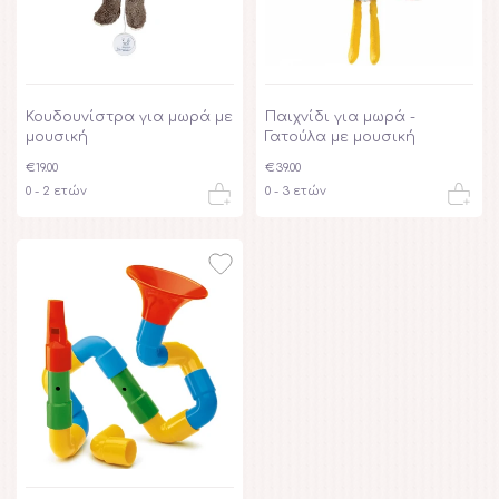
Κουδουνίστρα για μωρά με
Παιχνίδι για μωρά -
μουσική
Γατούλα με μουσική
€19.00
€39.00
0 - 2 ετών
0 - 3 ετών