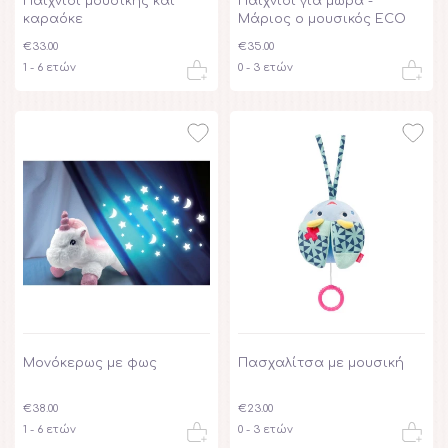
Παιχνίδι μουσικής και
Παιχνίδι για μωρά -
καραόκε
Μάριος ο μουσικός ECO
€33.00
€35.00
1 - 6 ετών
0 - 3 ετών
Μονόκερως με φως
Πασχαλίτσα με μουσική
€38.00
€23.00
1 - 6 ετών
0 - 3 ετών