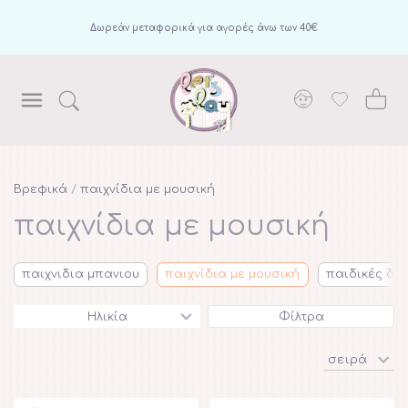
Δωρεάν μεταφορικά για αγορές άνω των 40€
Ο λογαριασμός μου
Οι παραγγελίες μου
Παιδικό δωμάτιο
Αποσύνδεση
Βρεφικά
/
παιχνίδια με μουσική
καινούργια
παιχνίδια με μουσική
Επιτραπέζια
αναστημόμετρα
καινούργια
παιχνιδια μπανιου
παιδικές δρ
παιχνίδια με μουσική
Παιχνίδια Κατασκευών
σχολικές τσάντες
εκπαιδευτικά παιχνίδια
Ηλικία
Φίλτρα
καινούργια
Βρεφικά
διακόσμηση παιδικού δωματίου
ομαδικά παιχνίδια
σειρά
STEM παιχνίδια
καινούργια
μουσικά κουτιά
Κούκλες
σπαζοκεφαλιές
Όλες
τουβλάκια