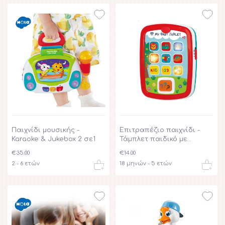
Παιχνίδι μουσικής -
Επιτραπέζιο παιχνίδι -
Karaoke & Jukebox 2 σε1
Τάμπλετ παιδικό με
μουσική και φως
€35.00
€14.00
2 - 6 ετών
18 μηνών - 5 ετών