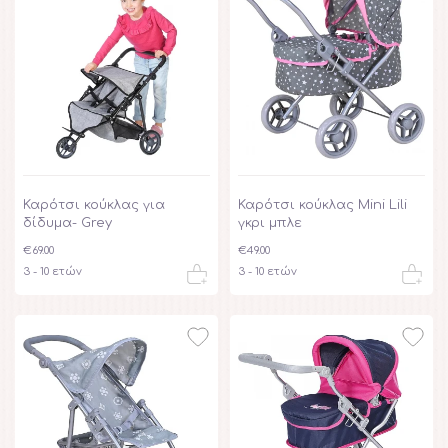
Καρότσι κούκλας για
Καρότσι κούκλας Mini Lili
δίδυμα- Grey
γκρι μπλε
€69.00
€49.00
3 - 10 ετών
3 - 10 ετών