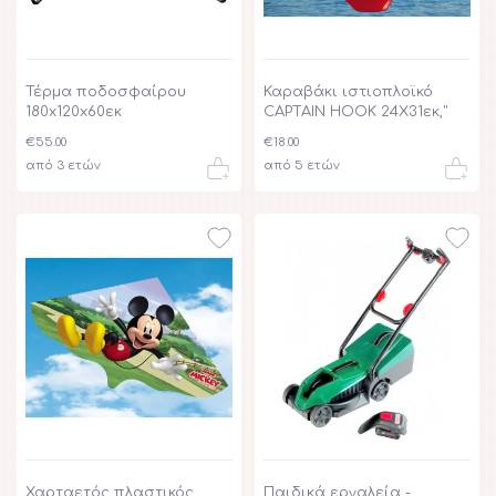
Τέρμα ποδοσφαίρου
Καραβάκι ιστιοπλοϊκό
180x120x60εκ
CAPTAIN HOOK 24Χ31εκ,"
€55.00
€18.00
από 3 ετών
από 5 ετών
Χαρταετός πλαστικός
Παιδικά εργαλεία -