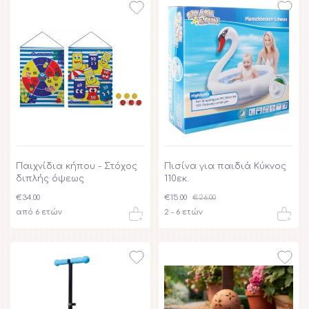
Παιχνίδια κήπου - Στόχος
Πισίνα για παιδιά Κύκνος
διπλής όψεως
110εκ.
€34.00
€15.00
€26.00
από 6 ετών
2 - 6 ετών