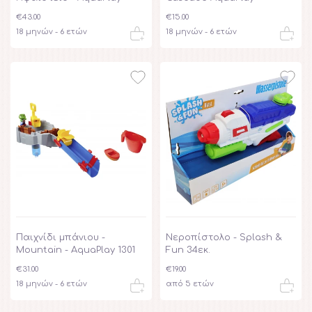
€43.00
€15.00
18 μηνών - 6 ετών
18 μηνών - 6 ετών
Παιχνίδι μπάνιου -
Νεροπίστολο - Splash &
Mountain - AquaPlay 1301
Fun 34εκ.
€31.00
€19.00
18 μηνών - 6 ετών
από 5 ετών