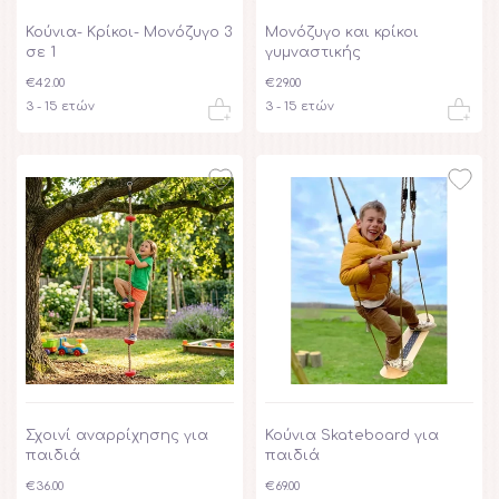
Κούνια- Κρίκοι- Μονόζυγο 3
Μονόζυγο και κρίκοι
σε 1
γυμναστικής
€42.00
€29.00
3 - 15 ετών
3 - 15 ετών
Σχοινί αναρρίχησης για
Κούνια Skateboard για
παιδιά
παιδιά
€36.00
€69.00