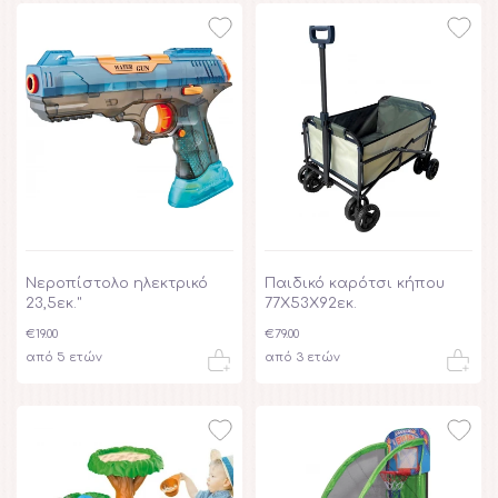
Νεροπίστολο ηλεκτρικό
Παιδικό καρότσι κήπου
23,5εκ."
77Χ53Χ92εκ.
€19.00
€79.00
από 5 ετών
από 3 ετών