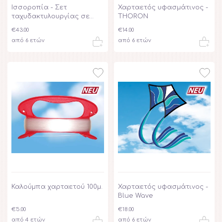
Ισσοροπία - Σετ
Χαρταετός υφασμάτινος -
ταχυδακτυλουργίας σε
THORON
σακίδιο
€43.00
€14.00
από 6 ετών
από 6 ετών
Καλούμπα χαρταετού 100μ.
Χαρταετός υφασμάτινος -
Blue Wave
€5.00
€18.00
από 4 ετών
από 6 ετών