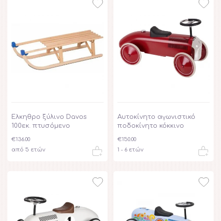
Έλκηθρο ξύλινο Davos
Αυτοκίνητο αγωνιστικό
100εκ. πτυσόμενο
ποδοκίνητο κόκκινο
€136.00
€150.00
από 5 ετών
1 - 6 ετών