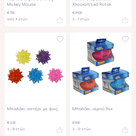
Mickey Mouse
Χλοοκοπτικό Rotak
€7.00
€49.00
από 4 ετών
3 - 7 ετών
Μπαλάκι αστέρι με φως
Μπαλάκι νερού 9εκ.
€3.00
€9.00
3 - 10 ετών
3 - 12 ετών