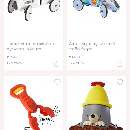
Ποδοκίνητο αυτοκίνητο
Αυτοκίνητο αγωνιστικό
αγωνιστικό λευκό
ποδοκίνητο
€159.00
€139.00
1 - 6 ετών
1 - 6 ετών