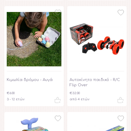
Κιμωλία δρόμου - Αυγά
Αυτοκίνητο παιδικό - R/C
Flip Over
€6.00
€32.00
3 - 12 ετών
από 4 ετών