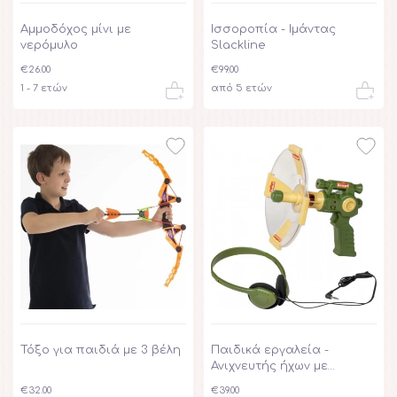
Αμμοδόχος μίνι με
Ισσοροπία - Ιμάντας
νερόμυλο
Slackline
€26.00
€99.00
1 - 7 ετών
από 5 ετών
Τόξο για παιδιά με 3 βέλη
Παιδικά εργαλεία -
Ανιχνευτής ήχων με
ακουστικά SCOUT
€32.00
€39.00