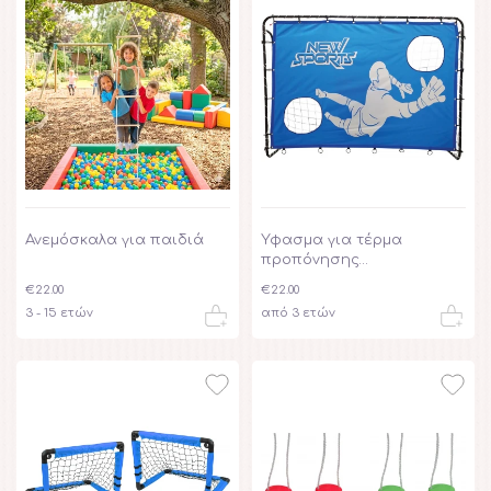
Ανεμόσκαλα για παιδιά
Ύφασμα για τέρμα
προπόνησης
ποδοσφαίρου 213x150εκ
€22.00
€22.00
3 - 15 ετών
από 3 ετών